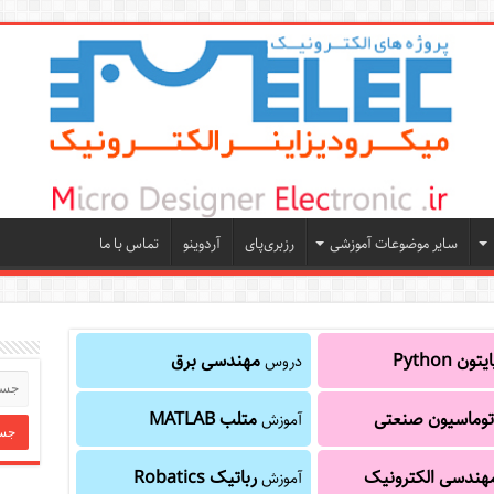
سایر موضوعات آموزشی
رزبری‌پای
آردوینو
تماس با ما
یتون Python
مهندسی برق
دروس
توماسیون صنعتی
متلب MATLAB
آموزش
هندسی الکترونیک
رباتیک Robatics
آموزش