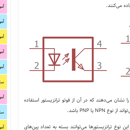
آم
آم
آم
آم
آم
سا
آم
ا نشان می‌دهند که در آن از فوتو ترانزیستور استفاده
NPN یا PNP باشد.
سا
ین نوع ترانزیستورها می‌توانند بسته به تعداد پین‌های
آم