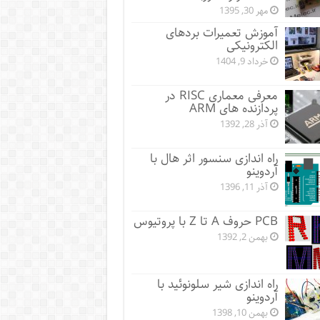
مهر 30, 1395
آموزش تعمیرات بردهای
الکترونیکی
خرداد 9, 1404
معرفی معماری RISC در
پردازنده های ARM
آذر 28, 1392
راه اندازی سنسور اثر هال با
آردوینو
آذر 11, 1396
PCB حروف A تا Z با پروتیوس
بهمن 2, 1392
راه اندازی شیر سلونوئید با
آردوینو
بهمن 10, 1398