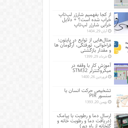
از کجا بفهمیم شارژر لپ‌تاپ
خراب شده است؟ + دلایل
خرابی شارژر لپ‌تاپ
آبان 29, 1404
مثال‌هایی از توابع در پایتون:
فراخوانی، تورفتگی، آرگومان ها
و مقدار بازگشتی
خرداد 29, 1399
آموزش کار با وقفه در
میکروکنترلر STM32
فروردین 26, 1400
تشخیص حرکت انسان با
سنسور PIR
بهمن 20, 1393
ارسال دما و رطوبت با پیامک
(دریافت دما و رطوبت خانه و
گلخانه از راه دور)