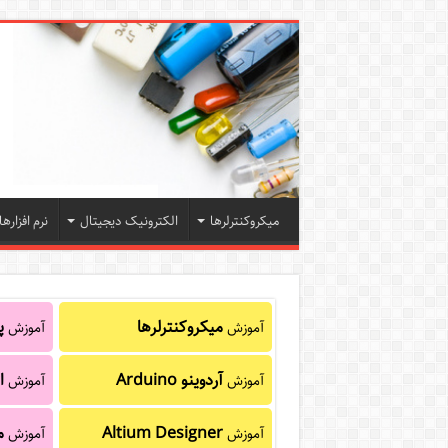
میکروکنترلرها
الکترونیک دیجیتال
نرم افزارها
میکروکنترلرها
پا
آموزش
آموزش
آردوینو Arduino
ا
آموزش
آموزش
Altium Designer
م
آموزش
آموزش