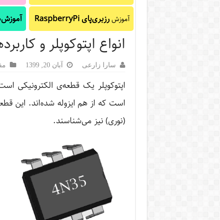
رزبری‌پای RaspberryPi
آموزش‌ه
آموزش
انواع اپتوکوپلر و کاربردهای 
سارا زارعی
آبان 20, 1399
مف
اپتوکوپلر یک قطعه‌ی الکترونیکی است 
است که از هم ایزوله شده‌اند. این قطعه را
(نوری) نیز می‌شناسند.