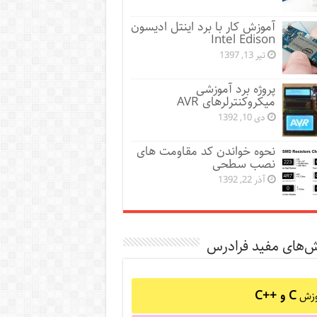
آموزش کار با برد اینتل ادیسون
Intel Edison
تیر 13, 1397
پروژه برد آموزشی
میکروکنترلرهای AVR
دی 10, 1392
نحوه خواندن کد مقاومت های
نصب سطحی
آذر 22, 1392
ش‌های مفید فرادرس
C و C++‎
وزش