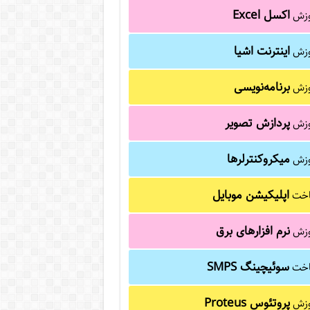
اکسل Excel
وزش
اینترنت اشیا
وزش
برنامه‌نویسی
وزش
پردازش تصویر
وزش
میکروکنترلرها
وزش
اپلیکیشن موبایل
خت
نرم افزارهای برق
وزش
سوئیچینگ SMPS
خت
پروتئوس Proteus
وزش