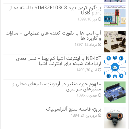
پروگرم کردن بورد STM32F103C8 با استفاده از
USB port
مهر 18, 1399
آپ امپ ها یا تقویت کننده های عملیاتی – مدارات
و کاربرد ها
مرداد 12, 1397
NB-IoT یا اینترنت اشیا کم پهنا – نسل بعدی
ارتباطات شبکه برای اینترنت اشیا
آبان 30, 1400
مفهوم حوزه متغیر در آردوینو-متغیرهای محلی و
متغیرهای سراسری
بهمن 6, 1396
پروژه فاصله سنج آلتراسونیک
فروردین 21, 1394