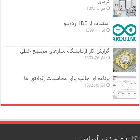
فرمان
دی 3, 1393
استفاده از IDE آردوینو
آبان 4, 1399
گزارش کار آزمایشگاه مدارهای مجتمع خطی
آذر 26, 1393
برنامه ای جالب برای محاسبات رگولاتور ها
آذر 19, 1392
زکات علم نشر آن است.