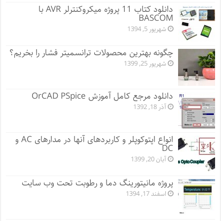
دانلود کتاب 11 پروژه میکروکنترلر AVR با
BASCOM
شهریور 5, 1394
چگونه بهترین محصولات ترانسمیتر فشار را بخریم؟
شهریور 25, 1399
دانلود مرجع کامل آموزش OrCAD PSpice
آذر 18, 1392
انواع اپتوکوپلر و کاربردهای آنها در مدارهای AC و
DC
آبان 20, 1399
پروژه مانيتورينگ دما و رطوبت تحت وب سایت
اسفند 17, 1394