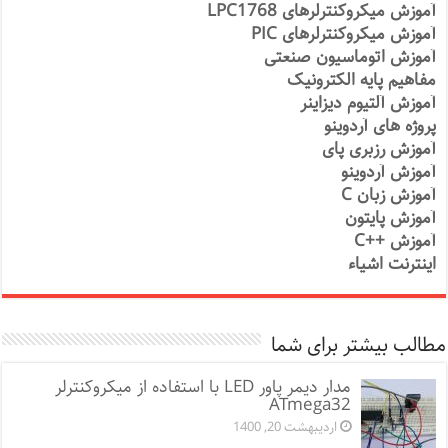
آموزش میکروکنترلرهای LPC1768
آموزش میکروکنترلرهای PIC
آموزش اتوماسیون صنعتی
مفاهیم پایه الکترونیک
آموزش آلتیوم دیزاینر
پروژه های آردوینو
آموزش رزبری پای
آموزش آردوینو
آموزش زبان C
آموزش پایتون
آموزش ++C
اینترنت اشیاء
مطالب بیشتر برای شما
مدار دیمر پاور LED با استفاده از میکروکنترلر
ATmega32
اردیبهشت 20, 1400