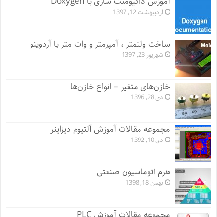
آموزش داکیومنت سازی با Doxygen
اردیبهشت 12, 1397
ساخت ولتمتر ، آمپرمتر و وات متر با آردوینو
شهریور 23, 1397
خازن‌های متغیر – انواع خازن‌ها
دی 28, 1396
مجموعه مقالات آموزش آلتیوم دیزاینر
دی 10, 1392
هرم اتوماسیون صنعتی
بهمن 18, 1398
مجموعه مقالات آموزش PLC