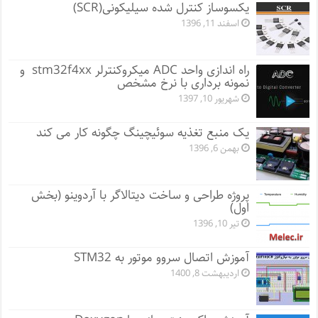
یکسوساز کنترل شده سیلیکونی(SCR)
اسفند 11, 1396
راه اندازی واحد ADC میکروکنترلر stm32f4xx و
نمونه برداری با نرخ مشخص
شهریور 10, 1397
یک منبع تغذیه سوئیچینگ چگونه کار می کند
بهمن 6, 1396
پروژه طراحی و ساخت دیتالاگر با آردوینو (بخش
اول)
تیر 10, 1396
آموزش اتصال سروو موتور به STM32
اردیبهشت 8, 1400