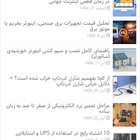
در زمان قطعی اینترنت جهانی
اسفند 27, 1404
تحلیل قیمت تجهیزات برق صنعتی، اینورتر بخریم یا
موتور برق
دی 4, 1404
راهنمای کامل نصب و سیم کشی اینورتر خورشیدی
(سانورتر)
آذر 11, 1404
از کجا بفهمیم شارژر لپ‌تاپ خراب شده است؟ +
دلایل خرابی شارژر لپ‌تاپ
آبان 29, 1404
مراحل تعمیر برد الکترونیکی از صفر تا صد به زبان
ساده
آبان 22, 1404
10 اشتباه رایج در استفاده از UPS و استابلایزر