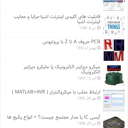
قابلیت های کلیدی اینترنت اشیا-مزایا و معایب
اینترنت اشیا
دی 8, 1396
PCB حروف A تا Z با پروتیوس
بهمن 2, 1392
میکرو دیزاینر الکترونیک یا مایکرو دیزاینر
الکترونیک
آذر 12, 1393
ارتباط متلب با میکروکنترلر ( MATLAB+AVR )
مهر 24, 1395
آیسی IC یا مدار مجتمع چیست؟ + انواع پکیج ها
دی 20, 1398