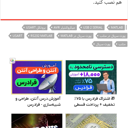
هم نصب کنید.
|
MATLAB
USB 2 SERIAL
میکروکنترلر AVR
پروتکل USART
پورت سریال در متلب
پورت سریال در MATLAB
RS232 MATLAB
USART
متلب
پورت سریال