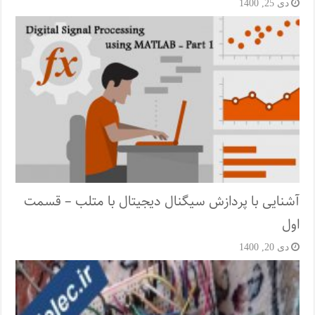
دی 25, 1400
آشنایی با پردازش سیگنال دیجیتال با متلب – قسمت
اول
دی 20, 1400