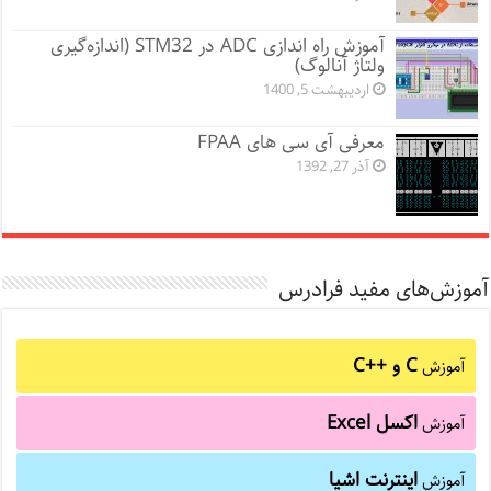
آموزش راه اندازی ADC در STM32 (اندازه‌گیری
ولتاژ آنالوگ)
اردیبهشت 5, 1400
معرفی آی سی های FPAA
آذر 27, 1392
آموزش‌های مفید فرادرس
C و C++‎
آموزش
اکسل Excel
آموزش
اینترنت اشیا
آموزش