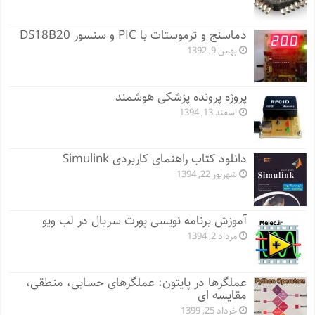
دماسنج و ترموستات با PIC و سنسور DS18B20
بهمن 9, 1392
پروژه پرونده پزشکی هوشمند
اسفند 13, 1394
دانلود کتاب راهنمای کاربردی Simulink
شهریور 22, 1394
آموزش برنامه نویسی پورت سریال در لب ویو
مرداد 2, 1394
عملگرها در پایتون: عملگرهای حسابی، منطقی،
مقایسه ای
خرداد 25, 1399