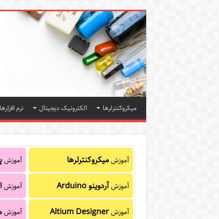
میکروکنترلرها
الکترونیک دیجیتال
نرم افزارها
میکروکنترلرها
پا
آموزش
آموزش
آردوینو Arduino
ا
آموزش
آموزش
Altium Designer
م
آموزش
آموزش