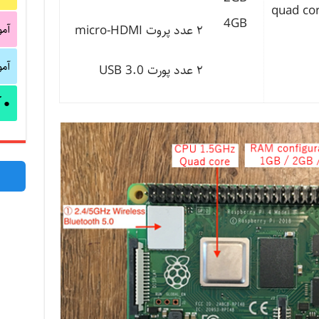
quad co
4GB
آم
۲ عدد پروت micro-HDMI
آم
۲ عدد پورت USB 3.0
آ
●