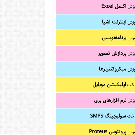
اکسل Excel
وزش
اینترنت اشیا
وزش
برنامه‌نویسی
وزش
پردازش تصویر
وزش
میکروکنترلرها
وزش
اپلیکیشن موبایل
خت
نرم افزارهای برق
وزش
سوئیچینگ SMPS
خت
پروتئوس Proteus
وزش