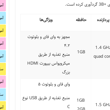
 است.
آم
آم
پردازنده
حافظه
ویژگی‌ها
آم
مجهز به وای فای و بلوتوث
آم
۴.۲
1.4 GH
1GB
منبع تغذیه از طریق
quad co
آم
میکرویواس بیپورت HDMI
سا
بزرگ
آم
وای فای و بلوتوث ۵
سا
منبع تغذیه از طریق USB نوع
1GB
1.5 GH
C
آم
2GB