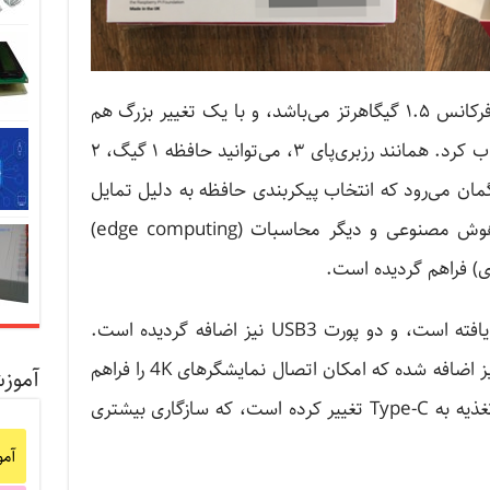
رزبرپای ۴ جدید، دارای یک پردازنده با فرکانس ۱.۵ گیگاهرتز می‌باشد، و با یک تغییر بزرگ هم
اکنون می‌توان پیکربندی حافظه را انتخاب کرد. همانند رزبری‌پای ۳، می‌توانید حافظه ۱ گیگ، ۲
 کنید. گمان می‌رود که انتخاب پیکربندی حافظه به دلیل تمایل
روزافزون به استفاده از رزبری‌پای در هوش مصنوعی و دیگر محاسبات (edge computing)
ی) فراهم گردیده است.
علاوه بر این، ویژگی بلوتوث نیز بهبود یافته است، و دو پورت USB3 نیز اضافه گردیده است.
اضافه بر این، دو پورت میکرو HDMI نیز اضافه شده که امکان اتصال نمایشگرهای 4K را فراهم
آموز
می‌کند. در نهایت، اتصال USB منبع تغذیه به Type-C تغییر کرده است، که سازگاری بیشتری
آم