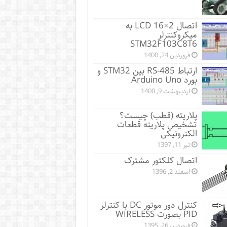
اتصال LCD 16×2 به
میکروکنترلر
STM32F103C8T6
فروردین 24, 1400
ارتباط RS-485 بین STM32 و
بورد Arduino Uno
اردیبهشت 9, 1400
پلاریته (قطب) چیست؟
تشخیص پلاریته قطعات
الکترونیکی
تیر 11, 1397
اتصال کلکتور مشترک
اسفند 2, 1396
کنترل دور موتور DC با کنترلر
PID بصورت WIRELESS
فروردین 26, 1395