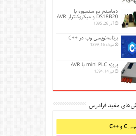
دماسنج دو سنسوره با
DS18B20 و میکروکنترلر AVR
آذر 26, 1395
برنامه‌نویسی وب در ++C
مرداد 16, 1399
پروژه mini PLC با AVR
تیر 14, 1394
ش‌های مفید فرادرس
C و C++‎
وزش