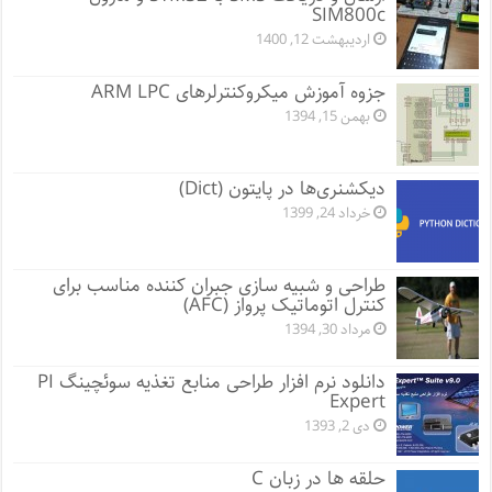
SIM800c
اردیبهشت 12, 1400
جزوه آموزش میکروکنترلرهای ARM LPC
بهمن 15, 1394
دیکشنری‌ها در پایتون (Dict)
خرداد 24, 1399
طراحی و شبیه سازی جبران کننده مناسب برای
کنترل اتوماتیک پرواز (AFC)
مرداد 30, 1394
دانلود نرم افزار طراحی منابع تغذیه سوئچینگ PI
Expert
دی 2, 1393
حلقه ها در زبان C