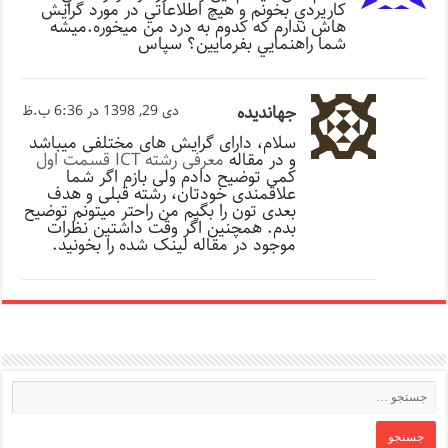
كاريردي بخونم و هيچ اطلاعاتي در مورد گرايش
هاش ندارم كه كدوم به درد من ميخوره.ميشه
شما راهنمايي بفرمايين؟ سپاس
جهاندیده
دی 29, 1398 در 6:36 ب.ظ
سلام، دارای گرایش های مختلفی میباشد
و در مقاله
معرفی رشته ICT قسمت اول
کمی توضیح دادم ولی بازم اگر شما
علاقمندی خودتان، رشته قبلی و هدف
بعدی تون را بگیم من راحتر میتونم توضیح
بدم. همچنین اگر وقت داشتین نظرات
موجود در مقاله لینک شده را بخونید.