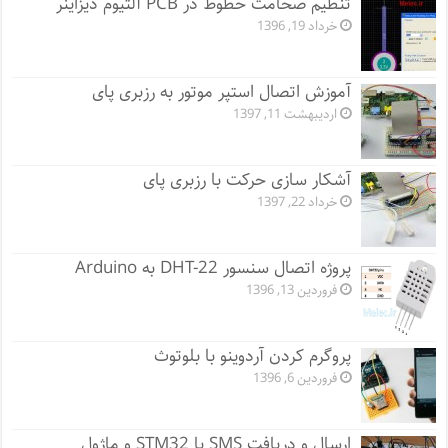
تنظیم ضخامت خطوط در PCB آلتیوم دیزاینر
خرداد 19, 1396
آموزش اتصال استپر موتور به رزبری پای
اردیبهشت 11, 1397
آشکار سازی حرکت با رزبری پای
خرداد 22, 1397
پروژه اتصال سنسور DHT-22 به Arduino
فروردین 13, 1396
پروگرم کردن آردوینو با بلوتوث
فروردین 6, 1396
ارسال و دریافت SMS با STM32 و ماژول