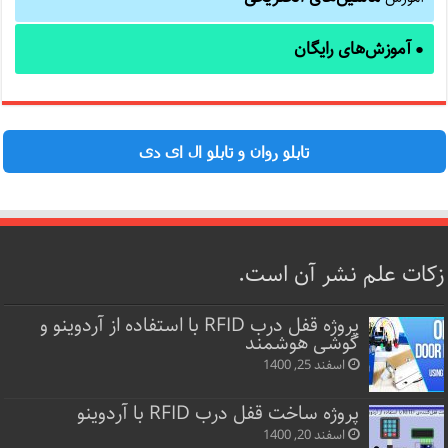
آموزش‌های رایگان
●
تابلو روان و تابلو ال ای دی
زکات علم نشر آن است.
پروژه قفل‌ درب RFID با استفاده از آردوینو و
گوشی هوشمند
اسفند 25, 1400
پروژه ساخت قفل‌ درب RFID با آردوینو
اسفند 20, 1400