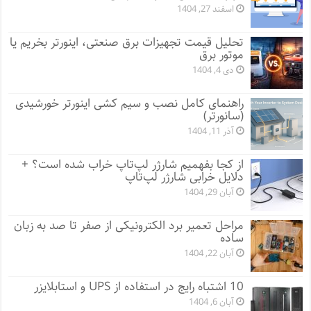
اسفند 27, 1404
تحلیل قیمت تجهیزات برق صنعتی، اینورتر بخریم یا
موتور برق
دی 4, 1404
راهنمای کامل نصب و سیم کشی اینورتر خورشیدی
(سانورتر)
آذر 11, 1404
از کجا بفهمیم شارژر لپ‌تاپ خراب شده است؟ +
دلایل خرابی شارژر لپ‌تاپ
آبان 29, 1404
مراحل تعمیر برد الکترونیکی از صفر تا صد به زبان
ساده
آبان 22, 1404
10 اشتباه رایج در استفاده از UPS و استابلایزر
آبان 6, 1404