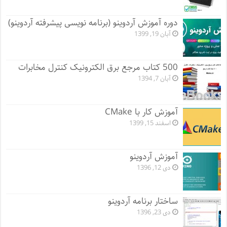
دوره آموزش آردوینو (برنامه نویسی پیشرفته آردوینو)
آبان 19, 1399
500 کتاب مرجع برق الکترونیک کنترل مخابرات
آبان 7, 1394
آموزش کار با CMake
اسفند 15, 1399
آموزش آردوینو
دی 12, 1396
ساختار برنامه آردوینو
دی 23, 1396