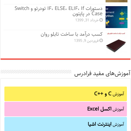
دستورات IF، ELSE، ELIF، If تودرتو و Switch
Case در پایتون
خرداد 31, 1399
کسب درآمد با ساخت تابلو روان
فروردین 9, 1395
آموزش‌های مفید فرادرس
C و C++‎
آموزش
اکسل Excel
آموزش
اینترنت اشیا
آموزش