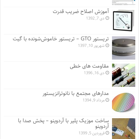
آموزش اصلاح ضریب قدرت
دی 7, 1392
تریستور GTO – تریستور خاموش‌شونده با گیت
شهریور 10, 1397
مقاومت های خطی
دی 16, 1396
مدارهای مجتمع با نانوترانزیستور
مرداد 9, 1394
ساخت موزیک پلیر با آردوینو – پخش صدا با
آردوینو
فروردین 5, 1399