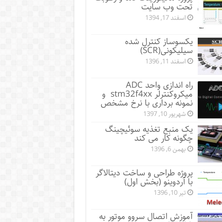
تحت وب سایت
اسفند 17, 1394
یکسوساز کنترل شده
سیلیکونی(SCR)
اسفند 11, 1396
راه اندازی واحد ADC
میکروکنترلر stm32f4xx و
نمونه برداری با نرخ مشخص
شهریور 10, 1397
یک منبع تغذیه سوئیچینگ
چگونه کار می کند
بهمن 6, 1396
پروژه طراحی و ساخت دیتالاگر
با آردوینو (بخش اول)
تیر 10, 1396
آموزش اتصال سروو موتور به