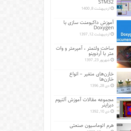
STM32
اردیبهشت 8, 1400
آموزش داکیومنت سازی با
Doxygen
اردیبهشت 12, 1397
ساخت ولتمتر ، آمپرمتر و وات
متر با آردوینو
شهریور 23, 1397
خازن‌های متغیر – انواع
خازن‌ها
دی 28, 1396
مجموعه مقالات آموزش آلتیوم
دیزاینر
دی 10, 1392
هرم اتوماسیون صنعتی