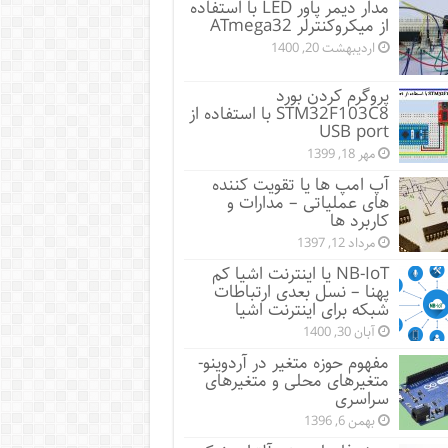
مدار دیمر پاور LED با استفاده
از میکروکنترلر ATmega32
اردیبهشت 20, 1400
پروگرم کردن بورد
STM32F103C8 با استفاده از
USB port
مهر 18, 1399
آپ امپ ها یا تقویت کننده
های عملیاتی – مدارات و
کاربرد ها
مرداد 12, 1397
NB-IoT یا اینترنت اشیا کم
پهنا – نسل بعدی ارتباطات
شبکه برای اینترنت اشیا
آبان 30, 1400
مفهوم حوزه متغیر در آردوینو-
متغیرهای محلی و متغیرهای
سراسری
بهمن 6, 1396