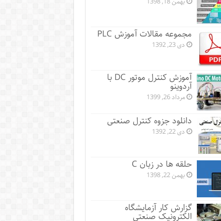
بهمن 18, 1398
مجموعه مقالات آموزش PLC
دی 23, 1392
آموزش کنترل موتور DC با
آردوینو
مرداد 26, 1399
دانلود جزوه کنترل صنعتی
دی 22, 1392
حلقه ها در زبان C
بهمن 22, 1398
گزارش کار آزمایشگاه
الکترونیک صنعتی