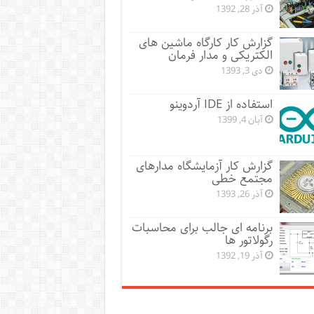
آذر 28, 1392
گزارش کار کارگاه ماشین های
الکتریکی و مدار فرمان
دی 3, 1393
استفاده از IDE آردوینو
آبان 4, 1399
گزارش کار آزمایشگاه مدارهای
مجتمع خطی
آذر 26, 1393
برنامه ای جالب برای محاسبات
رگولاتور ها
آذر 19, 1392