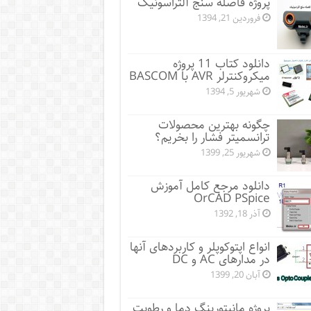
پروژه فاصله سنج آلتراسونیک
فروردین 21, 1394
دانلود کتاب 11 پروژه
میکروکنترلر AVR با BASCOM
شهریور 5, 1394
چگونه بهترین محصولات
ترانسمیتر فشار را بخریم؟
شهریور 25, 1399
دانلود مرجع کامل آموزش
OrCAD PSpice
آذر 18, 1392
انواع اپتوکوپلر و کاربردهای آنها
در مدارهای AC و DC
آبان 20, 1399
پروژه مانيتورينگ دما و رطوبت