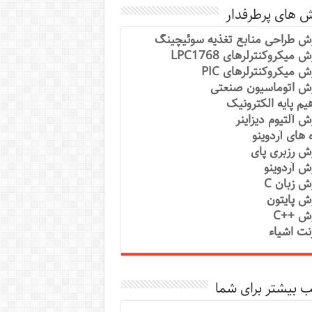
ش های پرطرفدار
ش طراحی منابع تغذیه سوئیچینگ
 میکروکنترلرهای LPC1768
ش میکروکنترلرهای PIC
ش اتوماسیون صنعتی
یم پایه الکترونیک
ش آلتیوم دیزاینر
ه های آردوینو
ش رزبری پای
ش آردوینو
ش زبان C
ش پایتون
ش ++C
رنت اشیاء
 بیشتر برای شما