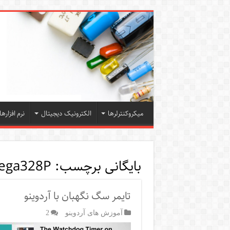
میکروکنترلرها
الکترونیک دیجیتال
نرم افزارها
بایگانی برچسب:
ega328P
تایمر سگ نگهبان با آردوینو
آموزش های آردوینو
2