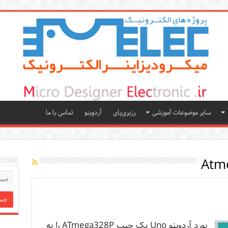
سایر موضوعات آموزشی
رزبری‌پای
آردوینو
تماس با ما
Atm
بورد آردوینو Uno یک چیپ ATmega328P را به