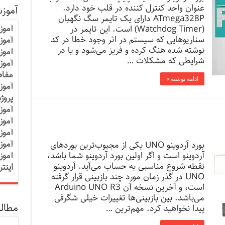
عنوان واحد کنترل کننده در قلب خود دارد.
آموز
ATmega328P دارای یک تایمر سگ نگهبان
آموز
(Watchdog Timer) است. این تایمر در
سناریوهایی که سیستم در اثر وجود خطا در کد
آموزش
نوشته شده هنگ کرده و فریز می‌شود و یا در
آموز
شرایطی که مشکلات …
آموز
مفاه
ادامه نوشته »
آموز
پروژ
آموز
آموز
آموز
آموز
بورد آردوینو UNO یکی از مجبوب‌ترین بوردهای
آردوینو است و اگر اولین بورد آردوینو شما باشد،
آموز
نقطه شروع مناسبی به حساب می‌آید. آردوینو
اینت
UNO در گذر زمان مورد چند بازبینی قرار گرفته
است، و آخرین نسخه آن Arduino UNO R3
می‌باشد. بین بازبینی‌ها تغییرات خیلی شگرفی
مطالب
پیدا نخواهید کرد. مهم‌ترین …