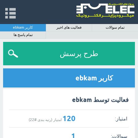
تمام سوالات
فعالیت های اخیر
کاربر ebkam
تمام پاسخ ها
طرح پرسش
کاربر ebkam
فعالیت توسط ebkam
120
امتیاز:
امتیاز (رتبه بندی #
22
)
1
سوالات: