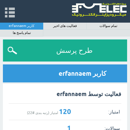
تمام سوالات
فعالیت های اخیر
کاربر erfannaem
تمام پاسخ ها
طرح پرسش
کاربر erfannaem
فعالیت توسط erfannaem
120
امتیاز:
امتیاز (رتبه بندی #
22
)
1
سوالات: