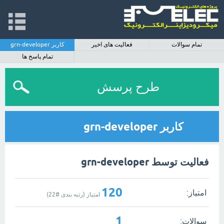
تمام سوالات
فعالیت های اخیر
کاربر grn-developer
تمام پاسخ ها
طرح پرسش
کاربر grn-developer
فعالیت توسط grn-developer
120
امتیاز:
امتیاز (رتبه بندی #
22
)
1
سوالات: