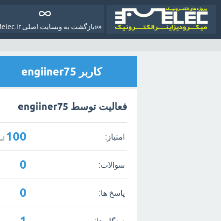
««بازگشت به وبسایت اصلی Melec.ir»»
کاربر engiiner75
فعالیت توسط engiiner75
100
امتیاز:
امت
0
سوالات:
0
پاسخ ها:
1
دیدگاه ها: