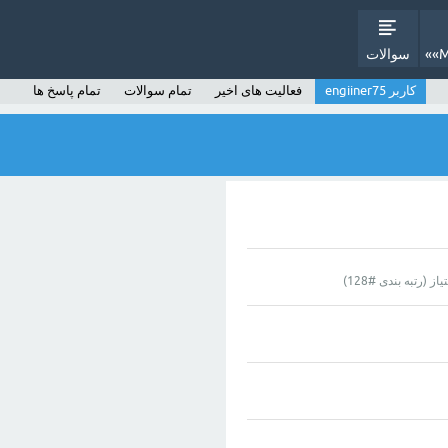
سوالات
کاربر engiiner75
فعالیت های اخیر
تمام سوالات
تمام پاسخ ها
یاز (رتبه بندی #
128
)