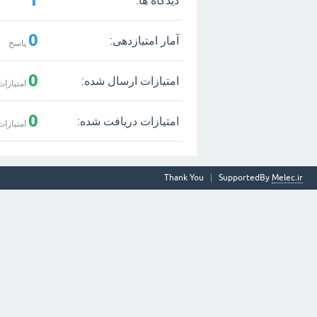
0
آمار امتیازدهی:
پاسخ
0
امتیازات ارسال شده:
امتیازات
0
امتیازات دریافت شده:
امتیازات
Thank You
SupportedBy
Melec.ir