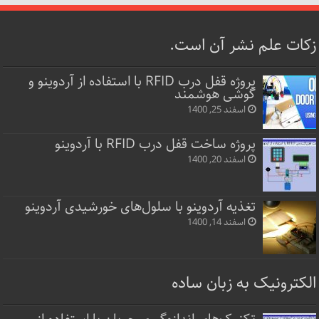
زکات علم نشر آن است.
پروژه قفل‌ درب RFID با استفاده از آردوینو و
گوشی هوشمند
اسفند 25, 1400
پروژه ساخت قفل‌ درب RFID با آردوینو
اسفند 20, 1400
تغذیه آردوینو با سلول‌های خورشیدی آردوینو
اسفند 14, 1400
الکترونیک به زبان ساده