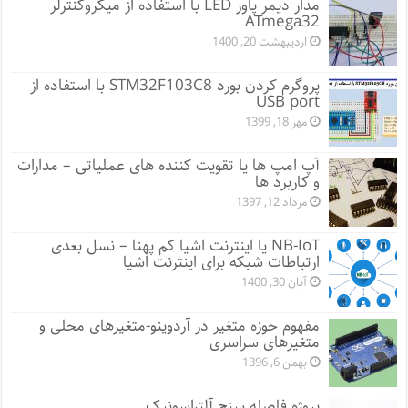
مدار دیمر پاور LED با استفاده از میکروکنترلر
ATmega32
اردیبهشت 20, 1400
پروگرم کردن بورد STM32F103C8 با استفاده از
USB port
مهر 18, 1399
آپ امپ ها یا تقویت کننده های عملیاتی – مدارات
و کاربرد ها
مرداد 12, 1397
NB-IoT یا اینترنت اشیا کم پهنا – نسل بعدی
ارتباطات شبکه برای اینترنت اشیا
آبان 30, 1400
مفهوم حوزه متغیر در آردوینو-متغیرهای محلی و
متغیرهای سراسری
بهمن 6, 1396
پروژه فاصله سنج آلتراسونیک