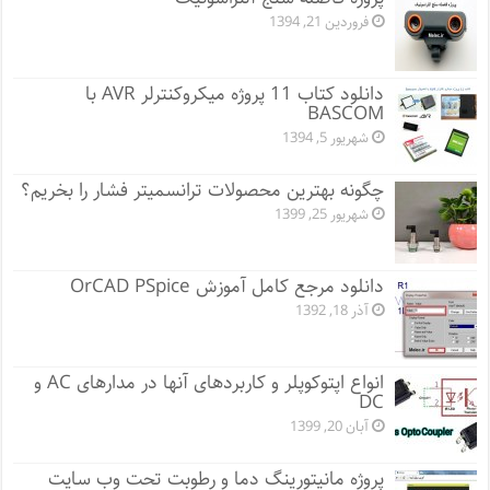
فروردین 21, 1394
دانلود کتاب 11 پروژه میکروکنترلر AVR با
BASCOM
شهریور 5, 1394
چگونه بهترین محصولات ترانسمیتر فشار را بخریم؟
شهریور 25, 1399
دانلود مرجع کامل آموزش OrCAD PSpice
آذر 18, 1392
انواع اپتوکوپلر و کاربردهای آنها در مدارهای AC و
DC
آبان 20, 1399
پروژه مانيتورينگ دما و رطوبت تحت وب سایت