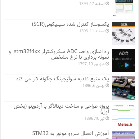
اسفند 17, 1394
یکسوساز کنترل شده سیلیکونی(SCR)
اسفند 11, 1396
راه اندازی واحد ADC میکروکنترلر stm32f4xx و
نمونه برداری با نرخ مشخص
شهریور 10, 1397
یک منبع تغذیه سوئیچینگ چگونه کار می کند
بهمن 6, 1396
پروژه طراحی و ساخت دیتالاگر با آردوینو (بخش
اول)
تیر 10, 1396
آموزش اتصال سروو موتور به STM32