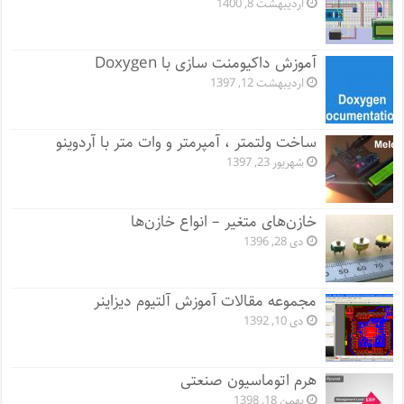
اردیبهشت 8, 1400
آموزش داکیومنت سازی با Doxygen
اردیبهشت 12, 1397
ساخت ولتمتر ، آمپرمتر و وات متر با آردوینو
شهریور 23, 1397
خازن‌های متغیر – انواع خازن‌ها
دی 28, 1396
مجموعه مقالات آموزش آلتیوم دیزاینر
دی 10, 1392
هرم اتوماسیون صنعتی
بهمن 18, 1398