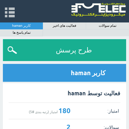
تمام سوالات
فعالیت های اخیر
کاربر haman
تمام پاسخ ها
طرح پرسش
کاربر haman
فعالیت توسط haman
180
امتیاز:
امتیاز (رتبه بندی #
5
)
2
سوالات: