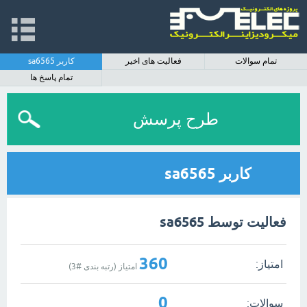
تمام سوالات
فعالیت های اخیر
کاربر sa6565
تمام پاسخ ها
طرح پرسش
کاربر sa6565
فعالیت توسط sa6565
360
امتیاز:
امتیاز (رتبه بندی #
3
)
0
سوالات: