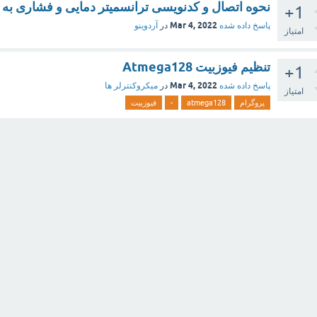
نحوه اتصال و کدنویسی ترانسمیتر دمایی و فشاری به ل
+1
Mar 4, 2022
پاسخ داده شده
در
آردوینو
امتیاز
تنظیم فیوزبیت Atmega128
+1
Mar 4, 2022
پاسخ داده شده
در
میکروکنترلر ها
امتیاز
پروگرام
atmega128
-
فیوزبیت