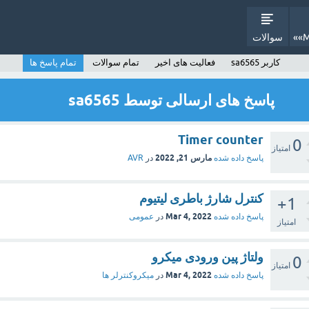
سوالات
کاربر sa6565
فعالیت های اخیر
تمام سوالات
تمام پاسخ ها
پاسخ های ارسالی توسط sa6565
Timer counter
0
امتیاز
مارس 21, 2022
پاسخ داده شده
در
AVR
کنترل شارژ باطری لیتیوم
+1
Mar 4, 2022
پاسخ داده شده
در
عمومی
امتیاز
ولتاژ پین ورودی میکرو
0
امتیاز
Mar 4, 2022
پاسخ داده شده
در
میکروکنترلر ها