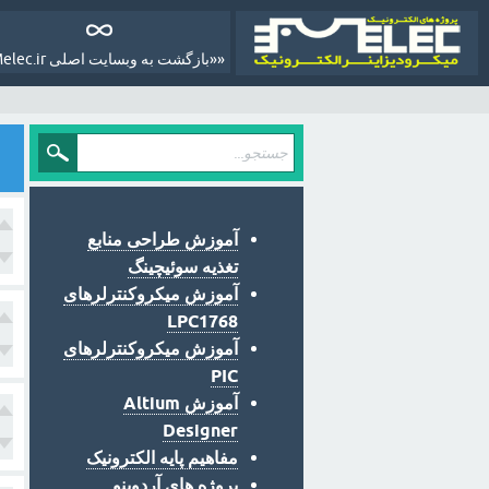
««بازگشت به وبسایت اصلی Melec.ir»»
آموزش طراحی منابع
تغذیه سوئیچینگ
آموزش میکروکنترلرهای
LPC1768
آموزش میکروکنترلرهای
PIC
آموزش Altium
Designer
مفاهیم پایه الکترونیک
پروژه های آردوینو