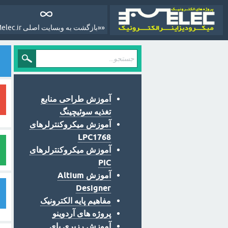
««بازگشت به وبسایت اصلی Melec.ir»»
آموزش طراحی منابع
تغذیه سوئیچینگ
آموزش میکروکنترلرهای
LPC1768
آموزش میکروکنترلرهای
PIC
آموزش Altium
Designer
مفاهیم پایه الکترونیک
پروژه های آردوینو
آموزش رزبری پای