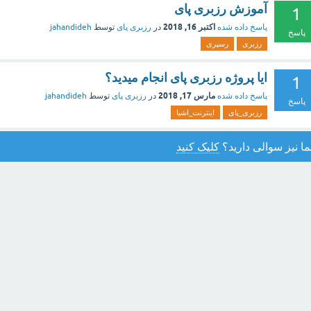
آموزش رزبری پای
1
اکتبر 16, 2018
پاسخ داده شده
در
رزبری پای
توسط
jahandideh
پاسخ
رزبری
رسپری
ایا پروژه رزبری پای انجام میدید؟
1
مارس 17, 2018
پاسخ داده شده
در
رزبری پای
توسط
jahandideh
پاسخ
رزبری_پای
اینترنت_اشیا
ا نیز سوالی دارید؟
کلیک کنید