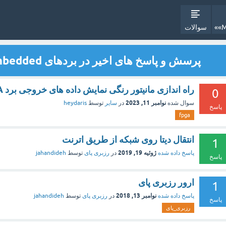
سوالات
پرسش و پاسخ های اخیر در بردهای Embedded
راه اندازی مانیتور رنگی نمایش داده های خروجی برد FPGA
0
نوامبر 11, 2023
سوال شده
در
سایر
توسط
heydaris
پاسخ
fpga
انتقال دیتا روی شبکه از طریق اترنت
1
ژوئیه 19, 2019
پاسخ داده شده
در
رزبری پای
توسط
jahandideh
پاسخ
ارور رزبری پای
1
نوامبر 13, 2018
پاسخ داده شده
در
رزبری پای
توسط
jahandideh
پاسخ
رزبری_پای