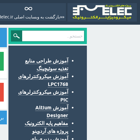
««بازگشت به وبسایت اصلی Melec.ir»»
آموزش طراحی منابع
تغذیه سوئیچینگ
آموزش میکروکنترلرهای
LPC1768
آموزش میکروکنترلرهای
PIC
آموزش Altium
Designer
بر
مفاهیم پایه الکترونیک
پروژه های آردوینو
آموزش رزبری پای