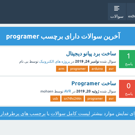
سوالات
آخرین سوالات دارای برچسب programer
ساخت برد پیانو دیجیتال
1
نوامبر 24, 2019
سوال شده
در
پروژه های الکترونیک
توسط
بی نام
پاسخ
arm
programer
arduino
avr
ساخت Programer
0
ژوئیه 20, 2019
سوال شده
در
AVR
توسط
mohsen
پاسخ
usb
sn74hc244n
programer
avr
ای نمایش موارد بیشتر
لیست کامل سوالات
یا
برچسب های پرطرفدار
ر