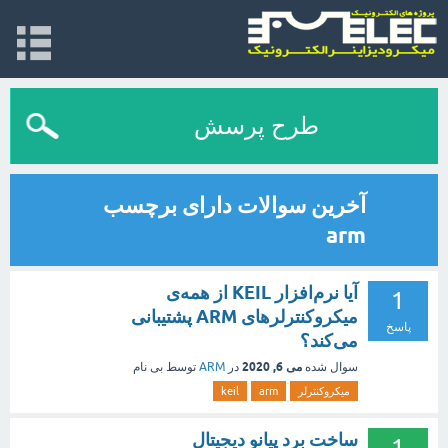
طرح پرسش
آخرین سوالات دارای برچسب
arm
آیا نرم‌افزار KEIL از همه‌ی
1
میکروکنترلرهای ARM پشتیبانی
پاسخ
می‌کند؟
می 6, 2020
سوال شده
در
ARM
توسط
بی نام
میکروکنترلر
arm
keil
ساخت برد پیانو دیجیتال
1