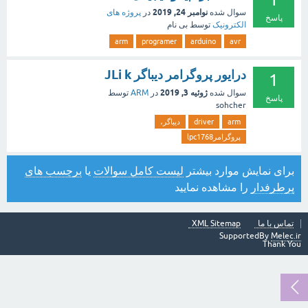
نوامبر 24, 2019
سوال شده
در
پروژه های
پاسخ
الکترونیک
توسط
بی نام
arm
programer
arduino
avr
درایور پروگرامر دیباگر JLi k
1
ژوئیه 3, 2019
سوال شده
در
ARM
توسط
پاسخ
sohcher
arm
driver
دیباگر،
پروگرامرlpc1768
برای نمایش موارد بیشتر
لیست کامل سوالات
یا
برچسب های
پرطرفدار
را مشاهده نمایید
تماس با ما
XML Sitemap
SupportedBy
Melec.ir
Thank You