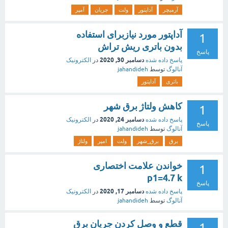
آرمیچر
آداپتور
ولت
جریان
آمپر
آداپتور مورد نیازبرای استفاده
1
بدون باتری ریش تراش
پاسخ
دسامبر 30, 2020
پاسخ داده شده
در
الکترونیک
آنالوگ
توسط
jahandideh
باتری
آداپتور
کاهش ولتاژ برق شهر
1
دسامبر 24, 2020
پاسخ داده شده
در
الکترونیک
پاسخ
آنالوگ
توسط
jahandideh
برق
برق_شهر
ولت
امپر
ولتاژ
خواندن علامت اختصاری
1
p1=4.7 k
پاسخ
دسامبر 17, 2020
پاسخ داده شده
در
الکترونیک
آنالوگ
توسط
jahandideh
قطع و وصل کردن جریان برق
1