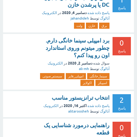
DC يا پرشدن خازن
پاسخ
دسامبر 4, 2020
پاسخ داده شده
در
الکترونیک
آنالوگ
توسط
jahandideh
برق
خازن
ولت
برد امپیلی سینما خانگی دارم.
0
چطور میتونم وروی استاندارد
پاسخ
اون رو پیدا کنم؟
دسامبر 2, 2020
سوال شده
در
الکترونیک
آنالوگ
توسط
ali-mh
سینما_خانگی
امپیلی_فایر
سیستم_صوتی
اسپیکر
اکولایز
انتخاب ترانزیستور مناسب
2
اکتبر 16, 2020
پاسخ داده شده
در
الکترونیک
پاسخ
آنالوگ
توسط
alitaroosheh
راهنمایی درمورد شناسایی یک
0
قطعه
پاسخ