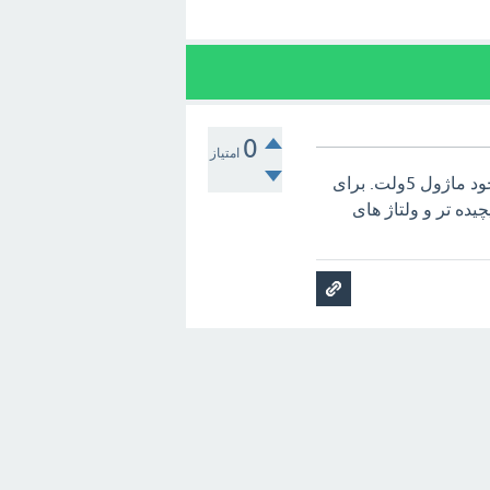
0
امتیاز
سلام، معمولا آیسی های روی ماژول ها با ولتاژ 3.3 ولت کار میکنند و خود ماژول 5ولت. برای
 سناریوهای پیچیده تر و ولتاژ های