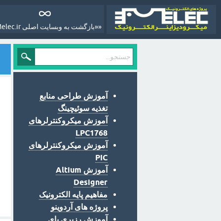
««بازگشت به وبسایت اصلی Melec.ir»»
آموزش طراحی منابع
تغذیه سوئیچینگ
آموزش میکروکنترلرهای
LPC1768
آموزش میکروکنترلرهای
PIC
آموزش Altium
Designer
مفاهیم پایه الکترونیک
پروژه های آردوینو
آموزش رزبری پای