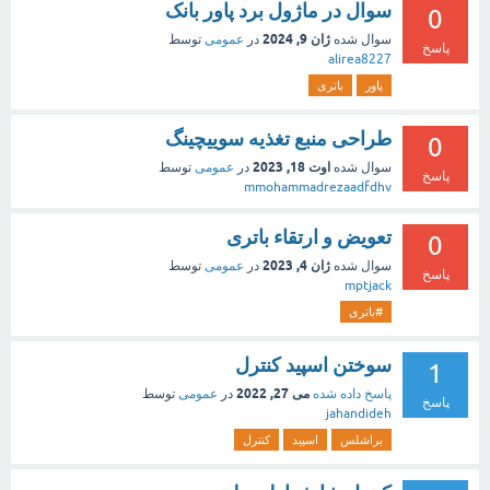
سوال در ماژول برد پاور بانک
0
ژان 9, 2024
سوال شده
در
عمومی
توسط
پاسخ
alirea8227
پاور
باتری
طراحی منبع تغذیه سوییچینگ
0
اوت 18, 2023
سوال شده
در
عمومی
توسط
پاسخ
mmohammadrezaadfdhv
تعویض و ارتقاء باتری
0
ژان 4, 2023
سوال شده
در
عمومی
توسط
پاسخ
mptjack
#باتری
سوختن اسپید کنترل
1
می 27, 2022
پاسخ داده شده
در
عمومی
توسط
پاسخ
jahandideh
براشلس
اسپید
کنترل