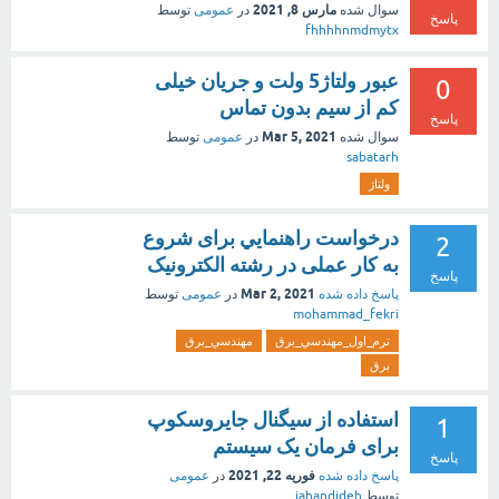
مارس 8, 2021
سوال شده
در
عمومی
توسط
پاسخ
fhhhhnmdmytx
عبور ولتاژ5 ولت و جریان خیلی
0
کم از سیم بدون تماس
پاسخ
Mar 5, 2021
سوال شده
در
عمومی
توسط
sabatarh
ولتاژ
درخواست راهنمايي برای شروع
2
به کار عملی در رشته الکترونیک
پاسخ
Mar 2, 2021
پاسخ داده شده
در
عمومی
توسط
mohammad_fekri
ترم_اول_مهندسي_برق
مهندسي_برق
برق
استفاده از سیگنال جایروسکوپ
1
برای فرمان یک سیستم
پاسخ
فوریه 22, 2021
پاسخ داده شده
در
عمومی
توسط
jahandideh