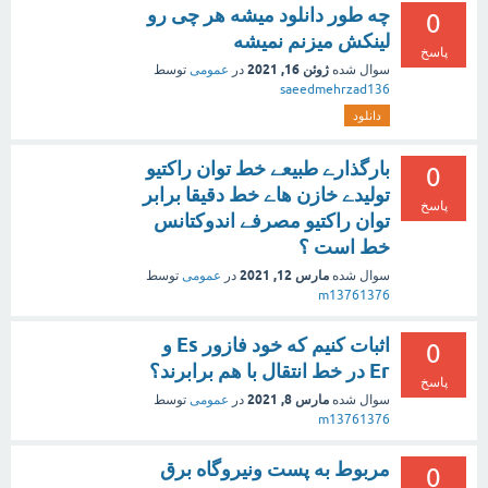
چه طور دانلود میشه هر چی رو
0
لینکش میزنم نمیشه
پاسخ
ژوئن 16, 2021
سوال شده
در
عمومی
توسط
saeedmehrzad136
دانلود
بارگذارے طبیعے خط توان راکتیو
0
تولیدے خازن هاے خط دقیقا برابر
پاسخ
توان راکتیو مصرفے اندوکتانس
خط است ؟
مارس 12, 2021
سوال شده
در
عمومی
توسط
m13761376
اثبات کنیم که خود فازور Es و
0
Er در خط انتقال با هم برابرند؟
پاسخ
مارس 8, 2021
سوال شده
در
عمومی
توسط
m13761376
مربوط به پست ونیروگاه برق
0