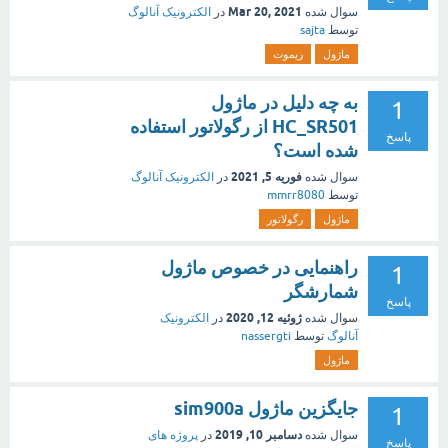
Mar 20, 2021
سوال شده
در
الکترونیک آنالوگ
توسط
sajta
ماژول
ریموت
به چه دلیل در ماژول
1
HC_SR501 از رگولاتور استفاده
پاسخ
شده است؟
فوریه 5, 2021
سوال شده
در
الکترونیک آنالوگ
توسط
mmrr8080
ماژول
رگولاتور
راهنمایی در خصوص ماژول
1
شمارشگر
پاسخ
ژوئیه 12, 2020
سوال شده
در
الکترونیک
آنالوگ
توسط
nassergti
ماژول
جایگزین ماژول sim900a
1
دسامبر 10, 2019
سوال شده
در
پروژه های
پاسخ