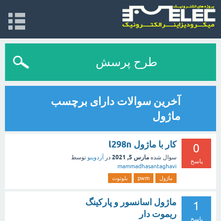
طرح پرسش
آخرین سوالات دارای برچسب
ماژول
کار با ماژول l298n
0
مارس 5, 2021
سوال شده
در
آردوینو
توسط
پاسخ
mammadhasantaghavi
ماژول
pwm
بلوتوث
ماژول اسانسور و پارکینگ
1
ریموت دار
پاسخ