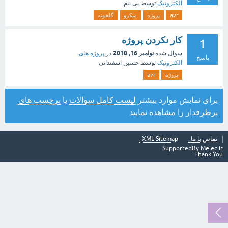
الکترونیک
توسط
بی نام
avr
پروژه
میکرو
گلخونه
کار نکردن پروژه
1
نوامبر 16, 2018
سوال شده
در
پروژه های
پاسخ
الکترونیک
توسط
حسین اسفندانی
پروژه
avr
برای نمایش موارد بیشتر
لیست کامل سوالات
یا
برچسب های
پرطرفدار
را مشاهده نمایید
تماس با ما
XML Sitemap
SupportedBy
Melec.ir
Thank You