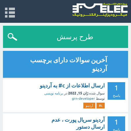
طرح پرسش
آخرین سوالات دارای برچسب
آردینو
ارسال اطلاعات از c# به آردینو
1
ژان 15, 2022
سوال شده
در
برنامه نویسی
پاسخ
توسط
grn-developer
c#
آردینو
آردینو سریال پورت ، عدم
1
ارسال دستور
پاسخ