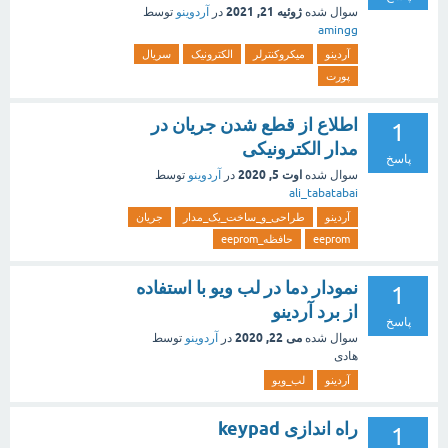
ژوئیه 21, 2021
سوال شده
در
آردوینو
توسط
amingg
آردینو
میکروکنترلر
الکترونیک
سریال
پورت
اطلاع از قطع شدن جریان در
1
مدار الکترونیکی
پاسخ
اوت 5, 2020
سوال شده
در
آردوینو
توسط
ali_tabatabai
آردینو
طراحی_و_ساخت_یک_مدار
جریان
eeprom
حافظه_eeprom
نمودار دما در لب ویو با استفاده
1
از برد آردینو
پاسخ
می 22, 2020
سوال شده
در
آردوینو
توسط
هادی
آردینو
لب_ویو
راه اندازی keypad
1