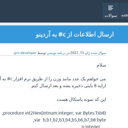
سوالات
ارسال اطلاعات از c# به آردینو
سوال شده
ژان 15, 2022
در
برنامه نویسی
توسط
grn-developer
سلام
می خواهم یک 
ارایه 8 بایتی ذخیره بشه و بعد ارسال کنم.
این کد نمونه پاسکال هست.
procedure int2Hex(intnum:integer; var Bytes:Tsb8);
var b,b1,b2,b3,b4,b5,b6,b7,b8:byte;
n:integer;