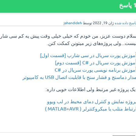
پاسخ
اسخ داده شده
ژان 19, 2022
توسط
jahandideh
لام دوست عزیز، من خودم که خیلی خیلی وقت پیش یه کم سی شارپ
یست...ولی پروژه‌های زیر میتونن کمکت کنن.
موزش پورت سریال در سی شارپ [قسمت اول]
موزش پورت سریال در #C [قسمت دوم]
موزش برنامه نویسی پورت سریال در #C
دار دماسنج و فشار سنج با قابلیت اتصال USB به کامپیوتر
ک پروژه غیر مرتبط ولی اطلاعات خوبی داره:
روژه نمایش و کنترل دمای محیط در لب ویوو
رتباط متلب با میکروکنترلر ( MATLAB+AVR )