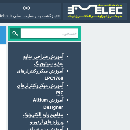
««بازگشت به وبسایت اصلی Melec.ir»»
آموزش طراحی منابع
تغذیه سوئیچینگ
آموزش میکروکنترلرهای
LPC1768
آموزش میکروکنترلرهای
PIC
آموزش Altium
Designer
مفاهیم پایه الکترونیک
پروژه های آردوینو
آموزش رزبری پای