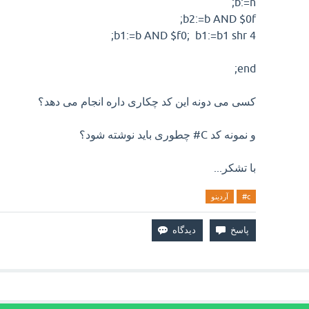
b:=n;
b2:=b AND $0f;
b1:=b AND $f0; b1:=b1 shr 4;
end;
کسی می دونه این کد چکاری داره انجام می دهد؟
و نمونه کد C# چطوری باید نوشته شود؟
با تشکر...
c#
آردینو