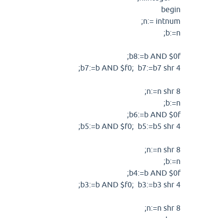
begin
n:= intnum;
b:=n;
b8:=b AND $0f;
b7:=b AND $f0; b7:=b7 shr 4;
n:=n shr 8;
b:=n;
b6:=b AND $0f;
b5:=b AND $f0; b5:=b5 shr 4;
n:=n shr 8;
b:=n;
b4:=b AND $0f;
b3:=b AND $f0; b3:=b3 shr 4;
n:=n shr 8;