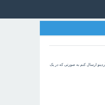
عدد مانند وزن را از طریق نرم افزار c# به آردینو ارسال کنم به صورتی که در یک