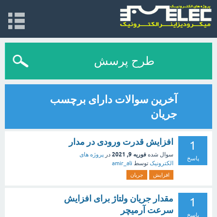
طرح پرسش
آخرین سوالات دارای برچسب
جریان
افزایش قدرت ورودی در مدار
1
فوریه 9, 2021
سوال شده
در
پروژه های
پاسخ
الکترونیک
توسط
amir_ali
افزایش
جریان
مقدار جریان ولتاژ برای افزایش
1
سرعت آرمیچر
پاسخ