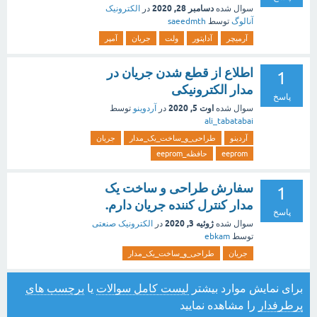
دسامبر 28, 2020
سوال شده
در
الکترونیک
آنالوگ
توسط
saeedmth
آرمیچر
آداپتور
ولت
جریان
آمپر
اطلاع از قطع شدن جریان در
1
مدار الکترونیکی
پاسخ
اوت 5, 2020
سوال شده
در
آردوینو
توسط
ali_tabatabai
آردینو
طراحی_و_ساخت_یک_مدار
جریان
eeprom
حافظه_eeprom
سفارش طراحی و ساخت یک
1
مدار کنترل کننده جریان دارم.
پاسخ
ژوئیه 3, 2020
سوال شده
در
الکترونیک صنعتی
توسط
ebkam
جریان
طراحی_و_ساخت_یک_مدار
برای نمایش موارد بیشتر
لیست کامل سوالات
یا
برچسب های
پرطرفدار
را مشاهده نمایید