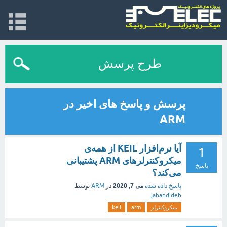
طرح پرسش
پرسش و پاسخ های اخیر در
ARM
آیا نرم‌افزار KEIL از همه‌ی
1
میکروکنترلرهای ARM پشتیبانی
پاسخ
می‌کند؟
می 7, 2020
پاسخ داده شده
در
ARM
توسط
jahandideh
میکروکنترلر
arm
keil