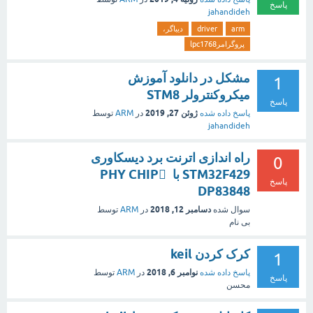
پاسخ
jahandideh
arm
driver
دیباگر،
پروگرامرlpc1768
مشکل در دانلود آموزش
1
میکروکنترولر STM8
پاسخ
ژوئن 27, 2019
پاسخ داده شده
در
ARM
توسط
jahandideh
راه اندازی اترنت برد دیسکاوری
0
STM32F429 با PHY CHIP ِ
پاسخ
DP83848
دسامبر 12, 2018
سوال شده
در
ARM
توسط
بی نام
کرک کردن keil
1
نوامبر 6, 2018
پاسخ داده شده
در
ARM
توسط
پاسخ
محسن