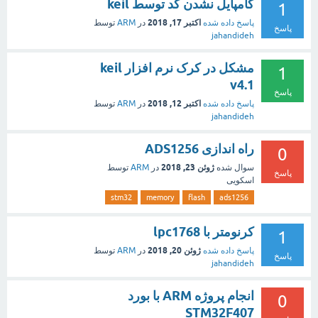
کامپایل نشدن کد توسط keil
1
اکتبر 17, 2018
پاسخ داده شده
در
ARM
توسط
پاسخ
jahandideh
مشکل در کرک نرم افزار keil
1
v4.1
پاسخ
اکتبر 12, 2018
پاسخ داده شده
در
ARM
توسط
jahandideh
راه اندازی ADS1256
0
ژوئن 23, 2018
سوال شده
در
ARM
توسط
پاسخ
اسکویی
stm32
memory
flash
ads1256
کرنومتر با lpc1768
1
ژوئن 20, 2018
پاسخ داده شده
در
ARM
توسط
پاسخ
jahandideh
انجام پروژه ARM با بورد
0
STM32F407