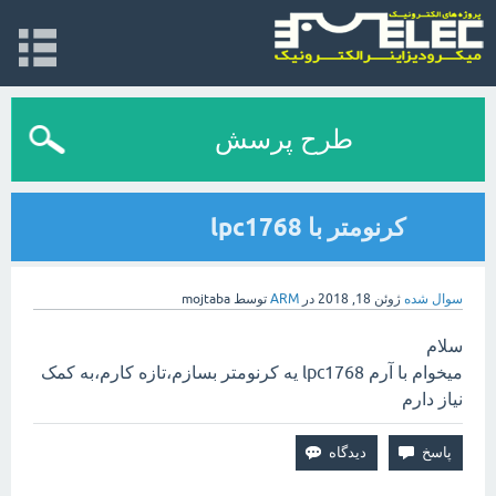
طرح پرسش
کرنومتر با lpc1768
سوال شده
ژوئن 18, 2018
در
ARM
توسط
mojtaba
سلام
میخوام با آرم lpc1768 یه کرنومتر بسازم،تازه کارم،به کمک
نیاز دارم