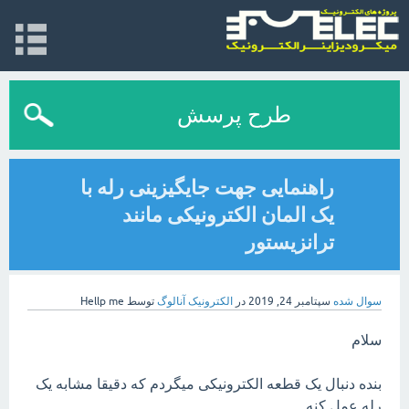
طرح پرسش
راهنمایی جهت جایگیزینی رله با
یک المان الکترونیکی مانند
ترانزیستور
سوال شده
سپتامبر 24, 2019
در
الکترونیک آنالوگ
توسط
Hellp me
سلام
بنده دنبال یک قطعه الکترونیکی میگردم که دقیقا مشابه یک
رله عمل کنه