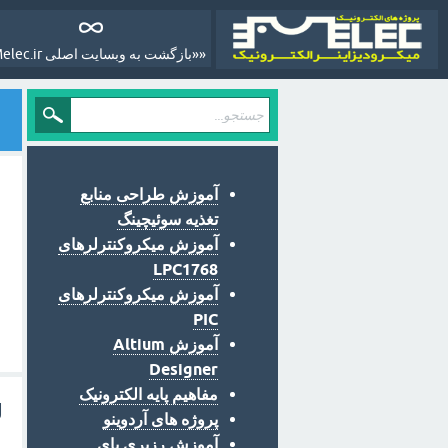
««بازگشت به وبسایت اصلی Melec.ir»»
آموزش طراحی منابع
تغذیه سوئیچینگ
آموزش میکروکنترلرهای
LPC1768
آموزش میکروکنترلرهای
PIC
آموزش Altium
Designer
مفاهیم پایه الکترونیک
ل
پروژه های آردوینو
آموزش رزبری پای