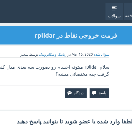
سوالات
فرمت خروجی نقاط در rplidar
سوال شده
Mar 15, 2020
در
رباتیک و مکاترونیک
توسط
سعیر
سلام rplidar میتونه اجسام رو بصورت سه بعدی م
گرفت چیه مختصاتی میشه؟
طفا وارد شده یا عضو شوید تا بتوانید پاسخ دهید