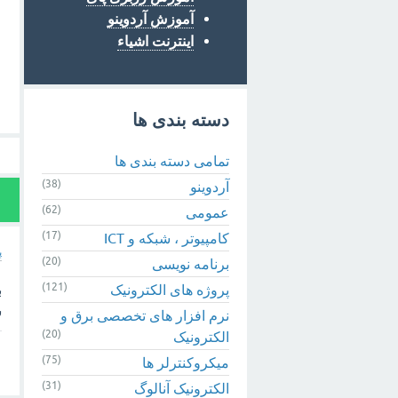
آموزش آردوینو
اینترنت اشیاء
دسته بندی ها
تمامی دسته بندی ها
(38)
آردوینو
1
(62)
عمومی
(17)
کامپیوتر ، شبکه و ICT
پ
(20)
برنامه نویسی
(121)
پروژه های الکترونیک
ب
ش
نرم افزار های تخصصی برق و
(20)
الکترونیک
(75)
میکروکنترلر ها
(31)
الکترونیک آنالوگ