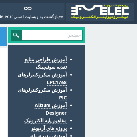
««بازگشت به وبسایت اصلی Melec.ir»»
آموزش طراحی منابع
تغذیه سوئیچینگ
آموزش میکروکنترلرهای
LPC1768
آموزش میکروکنترلرهای
PIC
آموزش Altium
Designer
مفاهیم پایه الکترونیک
پروژه های آردوینو
آموزش رزبری پای