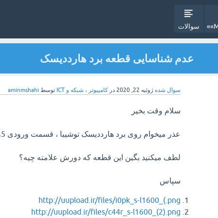
سوالات
عدم شناسایی قطعه برد هارددیسک
سوال شده
ژوئیه 22, 2020
در
کامپیوتر ، شبکه و ICT
توسط
aminmshahi
سلام وقت بخیر
عذر میخوام روی برد هارددیسک توشیبا ، قسمت ورودی 5ولت یک قطعه سوخته
لطف میکنید بگین این قطعه که دورش علامته چیه؟
سپاس
http://uupload.ir/files/i0pk_s-l1600_(.png
http://uupload.ir/files/c44r_s-l1600_(2).png