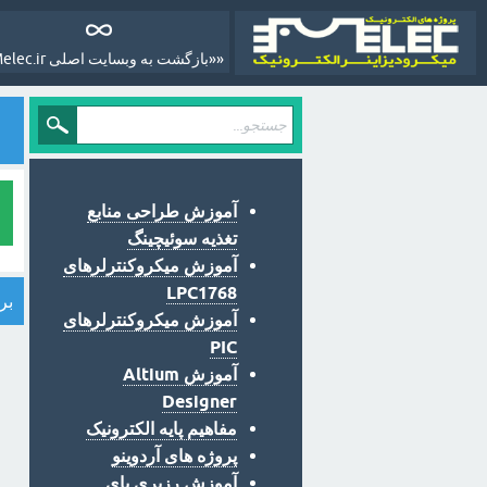
««بازگشت به وبسایت اصلی Melec.ir»»
آموزش طراحی منابع
تغذیه سوئیچینگ
آموزش میکروکنترلرهای
LPC1768
بر
آموزش میکروکنترلرهای
PIC
آموزش Altium
Designer
مفاهیم پایه الکترونیک
پروژه های آردوینو
آموزش رزبری پای