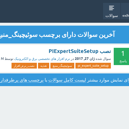
سوالات
آخرین سوالات دارای برچسب سوئیچینگ_منبع
نصب PIExpertSuiteSetup
1
ژان 27, 2017
سوال شده
در
نرم افزار های تخصصی برق و الکترونیک
توسط
M
پاسخ
pi_expert_suite_setup
سوئیچینگ_منبع
تغذیه
نصب_نرم_افزار
ای نمایش موارد بیشتر
لیست کامل سوالات
یا
برچسب های پرطرفدار
ر