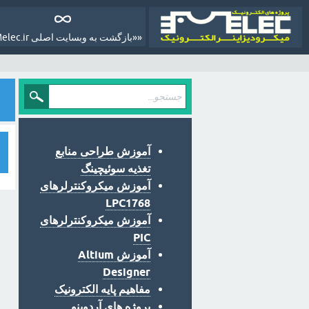
««بازگشت به وبسایت اصلی Melec.ir»»
آموزش طراحی منابع
تغذیه سوئیچینگ
آموزش میکروکنترلرهای
LPC1768
آموزش میکروکنترلرهای
PIC
آموزش Altium
Designer
مفاهیم پایه الکترونیک
پروژه های آردوینو