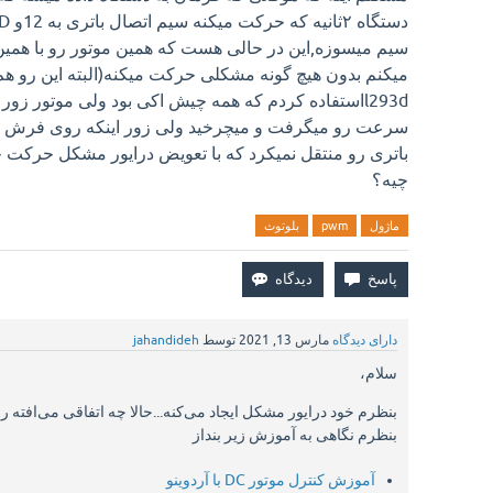
سیم میسوزه,این در حالی هست که همین موتور رو با هم
میکنم بدون هیچ گونه مشکلی حرکت میکنه(البته این رو هم ب
l293dاستفاده کردم که همه چیش اکی بود ولی موتور ز
سرعت رو میگرفت و میچرخید ولی زور اینکه روی فرش بچ
باتری رو منتقل نمیکرد که با تعویض درایور مشکل حرکت 
چیه؟
ماژول
pwm
بلوتوث
دارای دیدگاه
مارس 13, 2021
توسط
jahandideh
سلام،
بنظرم خود درایور مشکل ایجاد می‌کنه...حالا چه اتفاقی می‌افته ر
بنظرم نگاهی به آموزش زیر بنداز
آموزش کنترل موتور DC با آردوینو