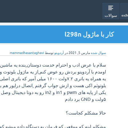
سوالات
کار با ماژول l298n
سوال شده
مارس 5, 2021
در
آردوینو
توسط
mammadhasantaghavi
به همراه یه باتری ۷.۲ولت ۱۶۰۰ میلی 
۵ولت و GND برد دادم
حالا مشکلم کجاست؟
مشکلم اینه که موقعی که فرمان به دستگاه داده میشه که