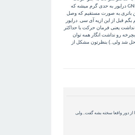
دستگاه ۲ثانیه که حرکت میکنه سیم اتصال باتری به 12و GND درایور به حدی گرم میشه که
ین باتری.به صورت مستقیم که وصل
گم قبل از این ازیه آی سی. درایور
ور نداشت یعنی فرمان حرکت با حداکثر
رخه رو نداشت انگار همه توان
حل شد ولی..) بنظرتون مشکل از
ا از دور واقعا سخته بشه گفت...ولی