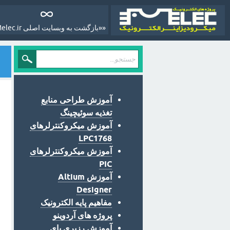
««بازگشت به وبسایت اصلی Melec.ir»»
آموزش طراحی منابع
تغذیه سوئیچینگ
آموزش میکروکنترلرهای
LPC1768
آموزش میکروکنترلرهای
PIC
آموزش Altium
Designer
مفاهیم پایه الکترونیک
پروژه های آردوینو
آموزش رزبری پای