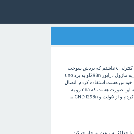
سلام با عرض ادب و احترام خدمت دوستان,بنده یه ماشین کنترلی rcداشتم که بردش سوخت
اومدم با آردوینو بردش رو عوض کنم,از یه ماژول بلوتوث و یه ماژول درایور l298nو یه برد uno
آمپر که باتری اصلی خودش هست استفاده کردم, اتصال
بلوتوثم اکی هست و ازش جواب گرفتم ,اتصال درایور هم به این صورت هست که ena رو به
یکی از پایه های pwm و in1 و in2 رو به دوتا دیجیتال وصل کردم و از ۵ولت و GND l298n به
 با حداکثر سرعت به جلو حرکت