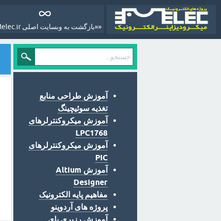
««بازگشت به وبسایت اصلی Melec.ir»»
آموزش طراحی منابع
تغذیه سوئیچینگ
آموزش میکروکنترلرهای
LPC1768
آموزش میکروکنترلرهای
PIC
آموزش Altium
Designer
مفاهیم پایه الکترونیک
پروژه های آردوینو
آموزش رزبری پای