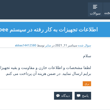
سوالات
اطلاعات تجهیزات به کار رفته در سیستم zigbee
سوال شده
سپتامبر 11, 2021
در
سایر
توسط
abbas14412580
سلام
برایم ارسال نمایید. در ضمن هزینه آن پرداخت می کنم.
برق