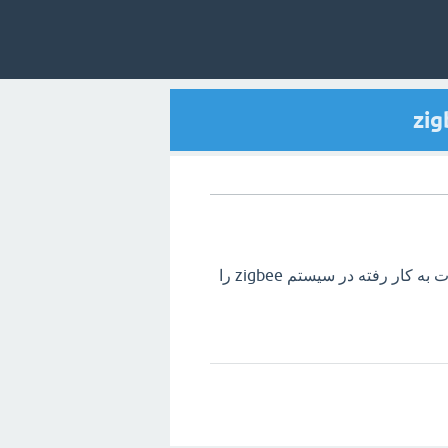
لطفا مشخصات و اطلاعات خازن و مقاومت و بقیه تجهیزات به کار رفته در سیستم zigbee را