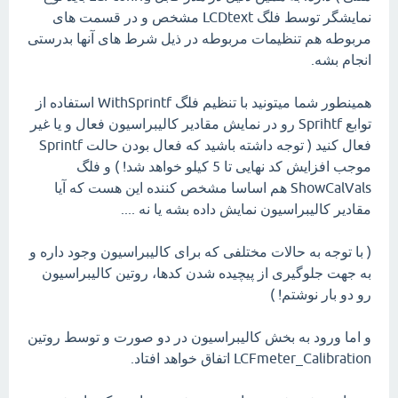
نمایشگر توسط فلگ LCDtext مشخص و در قسمت های
مربوطه هم تنظیمات مربوطه در ذیل شرط های آنها بدرستی
انجام بشه.
همینطور شما میتونید با تنظیم فلگ WithSprintf استفاده از
توابع Sprihtf رو در نمایش مقادیر کالیبراسیون فعال و یا غیر
فعال کنید ( توجه داشته باشید که فعال بودن حالت Sprintf
موجب افزایش کد نهایی تا 5 کیلو خواهد شد! ) و فلگ
ShowCalVals هم اساسا مشخص کننده این هست که آیا
مقادیر کالیبراسیون نمایش داده بشه یا نه ....
( با توجه به حالات مختلفی که برای کالیبراسیون وجود داره و
به جهت جلوگیری از پیچیده شدن کدها، روتین کالیبراسیون
رو دو بار نوشتم! )
و اما ورود به بخش کالیبراسیون در دو صورت و توسط روتین
LCFmeter_Calibration اتفاق خواهد افتاد.