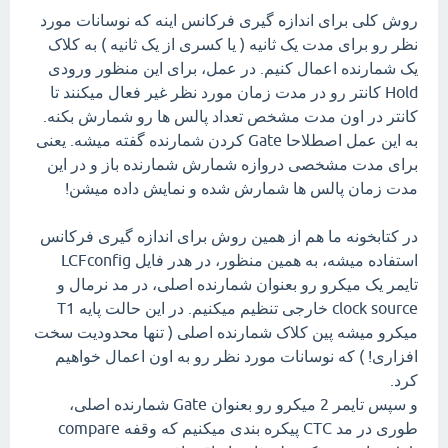
روش کلی برای اندازه گیری فرکانس اینه که نوسانات مورد
نظر رو برای مدت یک ثانیه ( یا کسری از یک ثانیه ) به کلاک
یک شمارنده اعمال کنیم. در عمل، برای این منظور ورودی
Hold کانتر رو در مدت زمان مورد نظر غیر فعال میکنند تا
کانتر در اون مدت مشخص تعداد پالس ها رو شمارش بکنه.
به این عمل اصطلاحا Gate کردن شمارنده گفته میشه. یعنی
برای مدت مشخصی دروازه شمارش شمارنده باز و در این
مدت زمان پالس ها شمارش شده و نمایش داده میشن!
در کتابخونه ما هم از همین روش برای اندازه گیری فرکانس
استفاده میشه، به همین منظور، در هدر فایل LCFconfig
تایمر یک میکرو رو بعنوان شمارنده اصلی، در مد نرمال و
clock source خارجی تنظیم میکنیم. در این حالت پایه T1
میکرو میشه پین کلاک شمارنده اصلی ( تنها محدودیت سخت
افزاری! ) که نوسانات مورد نظر رو به اون اعمال خواهیم
کرد.
و سپس تایمر 2 میکرو رو بعنوان Gate شمارنده اصلی،
طوری در مد CTC پیکره بندی میکنیم که وقفه compare