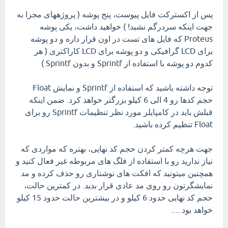
پس از اکسترکت فایل پیوست، پنج پوشه ( پروژههای مجزا به
جهت اینکه سردرگم نشید! ) خواهید داشت، یکی پوشه
Proteus که فایل های تست در اون قرار داره و دو پوشه
برای LCD گرافیکی و دو پوشه برای LCD کاراکتری ( هر
کدوم دو پوشه با استفاده از Sprintf و بدون Sprintf )
توجه داشته باشید که استفاده از Sprintf و نمایش Float
حجم کدها رو 4 الی 6 کیلو بزرگتر خواهد کرد. ضمن اینکه
قبلش باید در کامپایلر مورد نظر تنظیمات Sprintf رو برای
Float تنظیم کرده باشید.
جهت هرچه کمتر کردن حجم کد نهایی، بهتره که مواردی که
نیاز ندارید رو با استفاده از فلگ های مربوطه غیر فعال کنید و
همچنین میتونید که افکت های نوشتاری رو حذف کرده و مد
نمایشگرتون رو روی مد عادی قرار بدید. در کمترین حالت،
حجم کد نهایی حدود 6 کیلو و در بیشترین حالت حدود 15 کیلو
خواهد بود ....