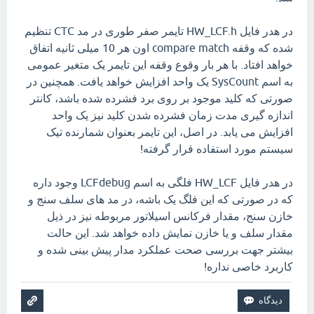
در هدر فایل HW_LCF.h تایمر صفر طوری در مد CTC تنظیم
شده که وقفه compare match اون هر 10 میلی ثانیه اتفاق
خواهد افتاد. با هر بار وقوع وقفه این تایمر یک متغیر عمومی
به اسم SysCount یک واحد افزایش خواهد یافت. همچنین در
صورتی که کلید موجود بر روی برد فشرده شده باشد، کانتر
اندازه گیری مدت زمان فشرده شدن کلید نیز یک واحد
افزایش می یابد. در اصل، این تایمر بعنوان شمارنده تیک
سیستم مورد استفاده قرار گرفته!
در هدر فایل HW_LCF فلگی به اسم LCFdebug وجود داره
که در صورتی که این فلگ یک باشه، در مد های سلف سنج و
خازن سنج، مقدار فرکانس اسیلاتور مربوطه نیز در ذیل
مقدار سلف و یا خازن نمایش داده خواهد شد. این حالت
بیشتر جهت بررسی صحت عملکرد مدار پیش بینی شده و
کاربرد خاصی نداره!