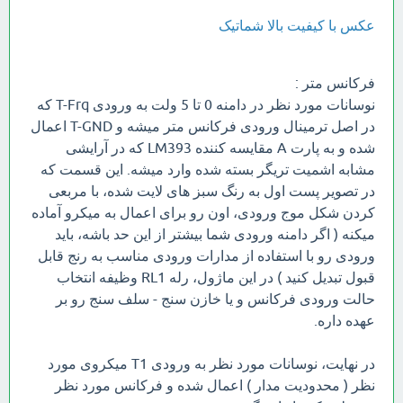
عکس با کیفیت بالا شماتیک
فرکانس متر :
نوسانات مورد نظر در دامنه 0 تا 5 ولت به ورودی T-Frq که
در اصل ترمینال ورودی فرکانس متر میشه و T-GND اعمال
شده و به پارت A مقایسه کننده LM393 که در آرایشی
مشابه اشمیت تریگر بسته شده وارد میشه. این قسمت که
در تصویر پست اول به رنگ سبز های لایت شده، با مربعی
کردن شکل موج ورودی، اون رو برای اعمال به میکرو آماده
میکنه ( اگر دامنه ورودی شما بیشتر از این حد باشه، باید
ورودی رو با استفاده از مدارات ورودی مناسب به رنج قابل
قبول تبدیل کنید ) در این ماژول، رله RL1 وظیفه انتخاب
حالت ورودی فرکانس و یا خازن سنج - سلف سنج رو بر
عهده داره.
در نهایت، نوسانات مورد نظر به ورودی T1 میکروی مورد
نظر ( محدودیت مدار ) اعمال شده و فرکانس مورد نظر