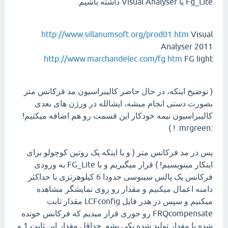
Fg_Lite یا Visual Analyser داشته باشیم.
http://www.sillanumsoft.org/prod01.htm
Visual
Analyser 2011
http://www.marchandelec.com/fg.htm
FG light
( توضیح اینکه، در حال حاضر کالیبراسیون مد فرکانس متر
بصورت دستی انجام میشه، ایشالله در ورژن های بعدی
کالیبراسیون نیمه خودکار این قسمت رو هم اضافه میکنیم!
:mrgreen: ! )
پس در مد فرکانس متر ( و یا اینکه یک روتین کوچولو برای
اینکار مینویسیم! ) قرار میگیریم و با FG_Lite به ورودی
فرکانس یک پالس سینوسی حدودا 6 کیلوهرتزی با حداکثر
دامنه اعمال میکنیم و مقدار رو روی نمایشگر مشاهده
میکنیم و سپس در هدر فایل LCFconfig مقدار ثابت
FRQcompensate رو جوری قرار میدیم که فرکانس خونده
شده با مقدار تولید شده یکی بشه. حداقل مقدار این ثابت 1 و