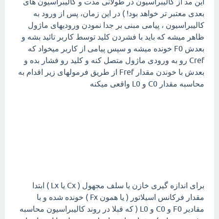
این مد از کالیبراسیون در طولانی مدت و کالیبراسیون های
بعدی معتبر تر خواهد بود! ) در این زمان، پس از ورود به
کالیبراسیون ، پیامی مبنی بر جدا نمودن ورودیهای ماژول
ظاهر میشه که باید با فشردن کلید توسط کاربر تائید بشه و
بعدش F0 خونده میشه و سپس پیامی از کاربر میخواد که
Cref رو به ورودی ماژول متصل کنه و کلید رو فشار بده و
بعدش با خوندن مقدار Fref از طریق فرمولهای زیر اقدام به
محاسبه مقدار C0 و L0 واقعی میکنه
برای اندازه گیری خازن یا سلف مجهول ( Cx یا Lx ) ابتدا
مقدار فرکانس اسیلاتور ( یا همون Fx ) خونده شده و با
مقادیر F0 و C0 و L0 ( که قبلا در روند کالیبراسیون محاسبه