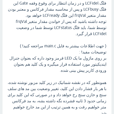
فلگ LCFidel و در زمان انتظار برای وقوع وقفه Gate این
فلگ LCFbusy و پس از محاسبه مقدار فرکانس و معتبر بودن
مقدار متغیر frqVal این فلگ LCFready خواهد بود.
توجه داشته باشید که پس از خواندن مقدار متغیر frqVal
توسط شما، باید فلگ LCFstatus توسط شما در وضعیت
LCFidel قرار گیرد.
( جهت اطلاعات بیشتر به فایل main.c مراجعه کنید! )
توضیحات مفید! :
بر روی ماژول ما یک LED قرمز وجود داره که بعنوان جنرال
ایندیکیتور مورد استفاده قرار میگیره و یک کلید هم بعنوان
ورودی کاربر پیش بینی شده.
همونطور که در نقشه شماتیک در زیر کلید مزبور نوشته شده،
با هر بار فشار دادن این کلید، تغییر وضعیت بین مد های سلف
سنج و خازن سنج رخ خواهد داد و در صورتی که این کلید برای
زمانی حدود 3 ثانیه فشرده نگه داشته بشه، به مد فرکانس
متر خواهیم رفت و به همین ترتیب از این مد خارج خواهیم
شد.