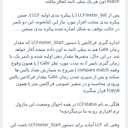
match اون هر یک میلی ثانیه اتفاق بیافته.
پس از LCFmeter_Init ( یا پیکره بندی اولیه LCF )، ضمن
پیکره بندی سخت افزار مورد نیاز این کتابخونه، این دو تایمر
در حالت توقف به شکل اشاره شده پیکره بندی میشن .....
اندازه گیری فرکانس با دستور LCFmeter_Start که مقدار
زمان Gate هم به میلی ثانیه به اون داده میشه آغاز خواهد
شد. در این حال، متغیرها مقدار دهی اولیه شده و تایمر یک، با
زمان گیری تایمر 2 به مدت مورد نظر Gate ( یا همون وقوع
وقفه compare match ) شروع به شمارش تعداد پالس ها
میکنه و پس از سپری شدن زمان Gate مقدار فرکانس پالس
ورودی محاسبه و در متغیر عمومی فرکانس متر یا همون
frqVal قرار میگیره.
فلگی به نام LCFstatus در همه احوال وضعیت این ماژول
نرم افزاری رو به ما برمیگردونه!
وقتی که LCF آماده برای دستور LCFmeter_Start باشه، این