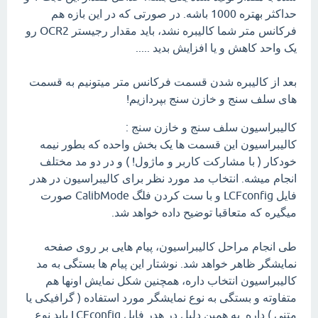
حداکثر بهتره 1000 باشه. در صورتی که در این بازه هم
فرکانس متر شما کالیبره نشد، باید مقدار رجیستر OCR2 رو
یک واحد کاهش و یا افزایش بدید .....
بعد از کالیبره شدن قسمت فرکانس متر میتونیم به قسمت
های سلف سنج و خازن سنج بپردازیم!
کالیبراسیون سلف سنج و خازن سنج :
کالیبراسیون این قسمت ها یک بخش واحده که بطور نیمه
خودکار ( با مشارکت کاربر و ماژول! ) و در دو مد مختلف
انجام میشه. انتخاب مد مورد نظر برای کالیبراسیون در هدر
فایل LCFconfig و با ست کردن فلگ CalibMode صورت
میگیره که متعاقبا توضیح داده خواهد شد.
طی انجام مراحل کالیبراسیون، پیام هایی بر روی صفحه
نمایشگر ظاهر خواهد شد. نوشتار این پیام ها بستگی به مد
کالیبراسیون انتخاب داره، همچنین شکل نمایش اونها هم
متفاوته و بستگی به نوع نمایشگر مورد استفاده ( گرافیکی یا
متنی ) داره. به همین دلیل در هدر فابل LCFconfig باید نوع