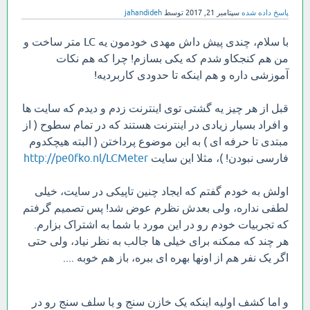
پاسخ داده شده
سپتامبر 21, 2017
توسط
jahandideh
با سلام، چندی پیش داش مهدی خودمون یه LC متر ساخت و
من هم کنجکاو شدم که یکی بسازم! چرا که هم نکات
آموزشی داره و هم اینکه تا حدودی کاربردیه!
قبل از هر چیز یه گشتی توی اینترنت زدم و دیدم که سایت ها
و افراد بسیار زیادی در اینترنت هستند که در تمام سطوح ( از
مبتدی تا حرفه ای ) به این موضوع پرداختن ( البته هیچکدوم
فارسی نبودن! )، مثلا این سایت
http://pe0fko.nl/LCMeter
اولش به خودم گفتم که ایجاد چنین تاپیکی در سایت، خیلی
لطفی نداره، ولی بعدش نظرم عوض شد! پس تصمیم گرفتم
که تجربیات خودم رو در این مورد با شما به اشتراک بزارم.
هر چند که ممکنه برای خیلی ها جالب به نظر نیاد، ولی حتی
اگر یک نفر هم از اونها بهره ای ببره، باز هم خوبه ....
و اما کشف اولیه اینکه یک خازن سنج و یا سلف سنج رو در