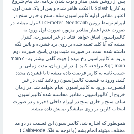
پس از روشن شدن مدار و بوت شدن برنامه، یک پیام شروع
به کار یا Splash با افکت ظاهر شده و پس از پاک شدن اون،
اعتبار مقادیر اولیه کالیبراسیون سلف سنج و خازن سنج در
ایپرام توسط روتین LCFmeter_NeedCalib کنترل میشه. در
صورت عدم اعتبار مقادیر مزبور، صورت اول ورود به
کالیبراسیون اتفاق خواهد افتاد. در غیر اینصورت، کنترل
میشه که آیا کلید تعبیه شده بر روی برد فشرده و پائین نگه
داشته شده است، در صورت مثبت بودن پاسخ، صورت دوم
ورود به کالیبراسون رخ میده ( جهت گاهی بیشتر به main.c -
&gt; main مراجعه کنید! )، در این زمان، مدت زمانی بر
حسب ثانیه به کاربر فرصت داده میشه تا با فشردن مجدد
کلید، ورود به قسمت کالیبراسیون رو تائید کنه، در غیر
اینصورت، ورود به کالیبراسیون انجام نخواهد شد. در زمان
خروج از کالیبراسیون، مقادیر محاسبه شده کالیبراسیون
سلف سنج و خازن سنج در ایپرام داخلی ذخیره و در صورت
انتخاب کاربر، بر روی نمایشگر نمایش داده میشه.
همونطور که اشاره شد، کالیبراسیون این قسمت در دو مد
مختلف میتونه انجام بشه ( با توجه به فلگ CalibMode )