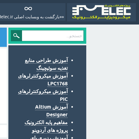
««بازگشت به وبسایت اصلی Melec.ir»»
آموزش طراحی منابع
تغذیه سوئیچینگ
آموزش میکروکنترلرهای
LPC1768
آموزش میکروکنترلرهای
PIC
آموزش Altium
Designer
مفاهیم پایه الکترونیک
پروژه های آردوینو
آموزش رزبری پای