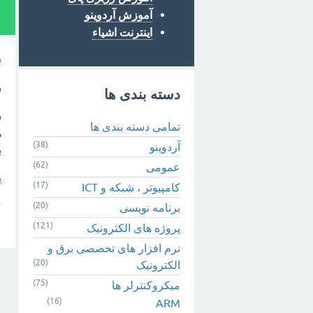
آموزش آردوینو
1
اینترنت اشیاء
پ
س
دسته بندی ها
ش
تمامی دسته بندی ها
ه
(38)
آردوینو
ب
(62)
عمومی
پ
(17)
کامپیوتر ، شبکه و ICT
(20)
برنامه نویسی
(121)
پروژه های الکترونیک
نرم افزار های تخصصی برق و
(20)
الکترونیک
(75)
میکروکنترلر ها
(16)
ARM