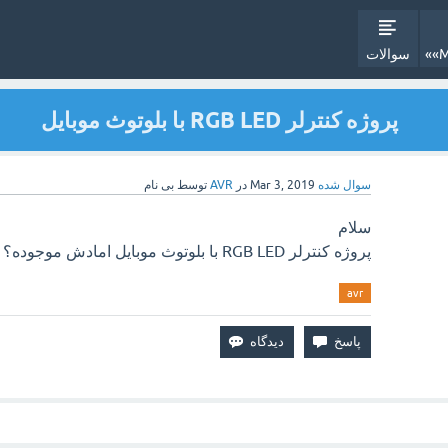
سوالات
پروژه کنترلر RGB LED با بلوتوث موبایل
سوال شده
Mar 3, 2019
در
AVR
توسط
بی نام
سلام
پروژه کنترلر RGB LED با بلوتوث موبایل امادش موجوده؟
avr