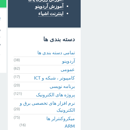
1
آموزش آردوینو
اینترنت اشیاء
پ
س
خ
دسته بندی ها
ه
تمامی دسته بندی ها
(38)
آردوینو
(62)
عمومی
(17)
کامپیوتر ، شبکه و ICT
(20)
برنامه نویسی
(121)
پروژه های الکترونیک
نرم افزار های تخصصی برق و
(20)
الکترونیک
(75)
میکروکنترلر ها
(16)
ARM