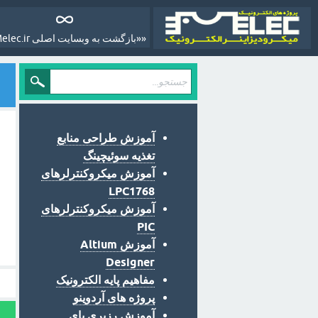
««بازگشت به وبسایت اصلی Melec.ir»»
آموزش طراحی منابع
تغذیه سوئیچینگ
آموزش میکروکنترلرهای
LPC1768
آموزش میکروکنترلرهای
PIC
آموزش Altium
Designer
مفاهیم پایه الکترونیک
پروژه های آردوینو
آموزش رزبری پای