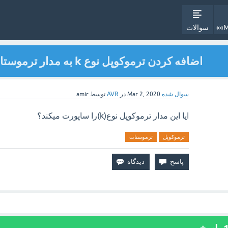
سوالات
اضافه کردن ترموکوپل نوع k به مدار ترموستاد 4سنسور و 4رله
سوال شده
Mar 2, 2020
در
AVR
توسط
amir
ایا این مدار ترموکوپل نوع(k)را ساپورت میکند؟
ترموکوپل
ترموستات