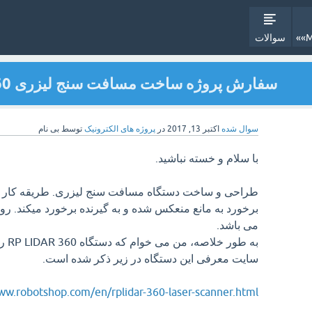
سوالات
سفارش پروژه ساخت مسافت سنج لیزری RP LIDAR 360
سوال شده
اکتبر 13, 2017
در
پروژه های الکترونیک
توسط
بی نام
با سلام و خسته نباشید.
طراحی و ساخت دستگاه مسافت سنج لیزری. طریقه کار ب
برخورد به مانع منعکس شده و به گیرنده برخورد میکند. 
می باشد.
به طور خلاصه، من می خوام که دستگاه RP LIDAR 360 را بسازم.
سایت معرفی این دستگاه در زیر ذکر شده است.
ww.robotshop.com/en/rplidar-360-laser-scanner.html