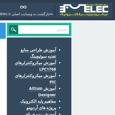
««بازگشت به وبسایت اصلی Melec.ir»»
آموزش طراحی منابع
تغذیه سوئیچینگ
آموزش میکروکنترلرهای
LPC1768
آموزش میکروکنترلرهای
PIC
آموزش Altium
Designer
مفاهیم پایه الکترونیک
پروژه های آردوینو
آموزش رزبری پای