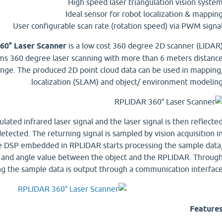
High speed laser triangulation vision syste
Ideal sensor for robot localization & mappin
User configurable scan rate (rotation speed) via PWM signa
60° Laser Scanner
is a low cost 360 degree 2D scanner (LIDAR
orms 360 degree laser scanning with more than 6 meters distanc
ange. The produced 2D point cloud data can be used in mapping
localization (SLAM) and object/ environment modeling
ted infrared laser signal and the laser signal is then reflecte
detected. The returning signal is sampled by vision acquisition i
 DSP embedded in RPLIDAR starts processing the sample data
e and angle value between the object and the RPLIDAR. Throug
ng the sample data is output through a communication interface
Feature