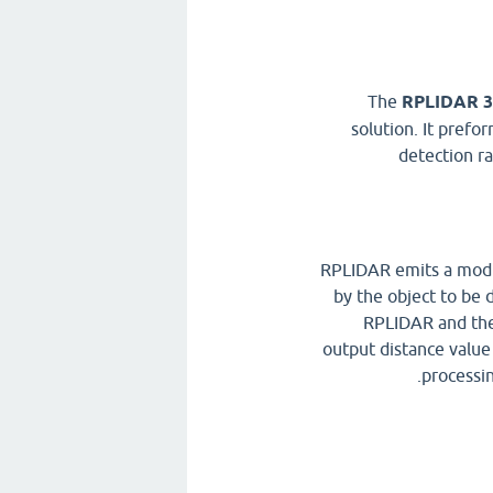
The
RPLIDAR 3
solution. It pref
detection r
RPLIDAR emits a modula
by the object to be 
RPLIDAR and the
output distance valu
processi