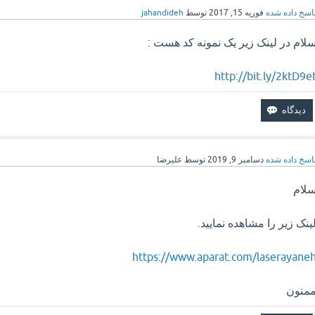
اسخ داده شده
فوریه 15, 2017
توسط
jahandideh
لام در لینک زیر یک نمونه کد هست :
http://bit.ly/2ktD9e
اسخ داده شده
دسامبر 9, 2019
توسط
علیرضا
لام
ینک زیر را مشاهده نمایید.
https://www.aparat.com/laserayane
منون