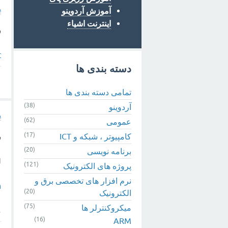
پ
آموزش آردوینو
اینترنت اشیاء
س
t
دسته بندی ها
تمامی دسته بندی ها
(38)
آردوینو
پ
(62)
عمومی
(17)
کامپیوتر ، شبکه و ICT
س
(20)
برنامه نویسی
ل
(121)
پروژه های الکترونیک
نرم افزار های تخصصی برق و
h
(20)
الکترونیک
(75)
میکروکنترلر ها
م
(16)
ARM