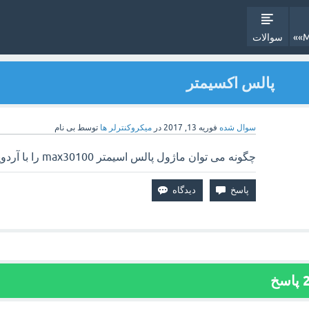
سوالات
پالس اکسیمتر
سوال شده
فوریه 13, 2017
در
میکروکنترلر ها
توسط
بی نام
چگونه می توان ماژول پالس اسیمتر max30100 را با آردوینو راه اندازی کرد.
پاسخ