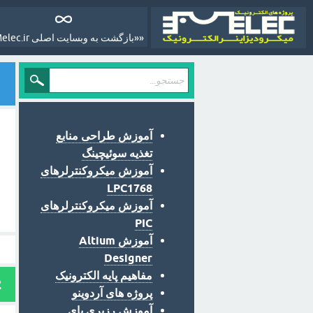
««بازگشت به وبسایت اصلی Melec.ir»»
آموزش طراحی منابع
تغذیه سوئیچینگ
آموزش میکروکنترلرهای
LPC1768
آموزش میکروکنترلرهای
PIC
آموزش Altium
Designer
مفاهیم پایه الکترونیک
2
پروژه های آردوینو
آموزش رزبری پای