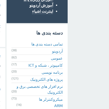
پ
آموزش آردوینو
اینترنت اشیاء
س
t
دسته بندی ها
تمامی دسته بندی ها
(38)
آردوینو
پ
(62)
عمومی
(17)
کامپیوتر ، شبکه و ICT
س
(20)
برنامه نویسی
ل
(121)
پروژه های الکترونیک
نرم افزار های تخصصی برق و
h
(20)
الکترونیک
(75)
میکروکنترلر ها
م
(16)
ARM