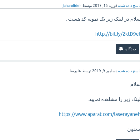
اسخ داده شده
فوریه 15, 2017
توسط
jahandideh
لام در لینک زیر یک نمونه کد هست :
http://bit.ly/2ktD9e
اسخ داده شده
دسامبر 9, 2019
توسط
علیرضا
لام
ینک زیر را مشاهده نمایید.
https://www.aparat.com/laserayane
منون