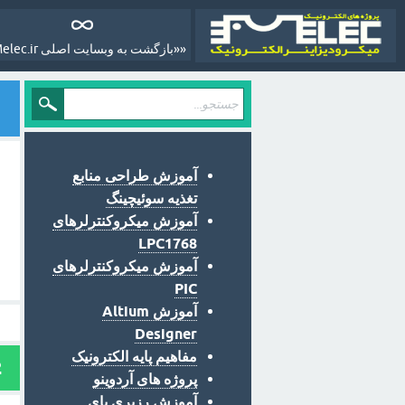
««بازگشت به وبسایت اصلی Melec.ir»»
آموزش طراحی منابع
تغذیه سوئیچینگ
آموزش میکروکنترلرهای
LPC1768
آموزش میکروکنترلرهای
PIC
آموزش Altium
Designer
مفاهیم پایه الکترونیک
2
پروژه های آردوینو
آموزش رزبری پای