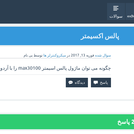
سوالات
پالس اکسیمتر
سوال شده
فوریه 13, 2017
در
میکروکنترلر ها
توسط
بی نام
چگونه می توان ماژول پالس اسیمتر max30100 را با آردوینو راه اندازی کرد.
پاسخ