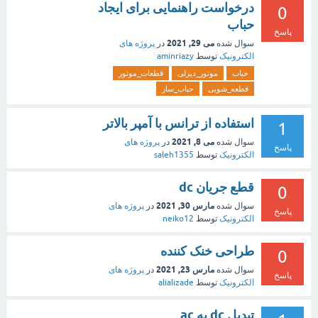
درخواست راهنمایی برای ایجاد
0
حباب
پاسخ
می 29, 2021
سوال شده
در
پروژه های
الکترونیک
توسط
aminriazy
حباب
موتور_دیزلی
قطعات_موتور
قطعه_شویی
حباب_ساز
استفاده از ترانس با آمپر بالاتر
1
می 8, 2021
سوال شده
در
پروژه های
پاسخ
الکترونیک
توسط
saleh1355
قطع جریان dc
0
مارس 30, 2021
سوال شده
در
پروژه های
پاسخ
الکترونیک
توسط
neiko12
طراحی خنک کننده
0
مارس 23, 2021
سوال شده
در
پروژه های
پاسخ
الکترونیک
توسط
alializade
تبدیل dc به ac