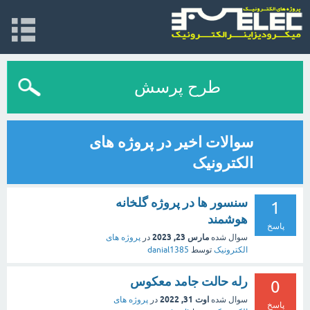
طرح پرسش
سوالات اخیر در پروژه های
الکترونیک
سنسور ها در پروژه گلخانه
1
هوشمند
پاسخ
مارس 23, 2023
سوال شده
در
پروژه های
الکترونیک
توسط
danial1385
رله حالت جامد معکوس
0
اوت 31, 2022
سوال شده
در
پروژه های
پاسخ