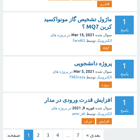
#باتری
ماژول تشخیص گاز مونواکسید
1
کربن MQ7 ؟
پاسخ
Mar 13, 2021
سوال شده
در
پروژه های
الکترونیک
توسط
farid65
mq7
پروژه دانشجویی
1
Mar 5, 2021
سوال شده
در
پروژه های
پاسخ
الکترونیک
توسط
7983reza
پروژه
افزایش قدرت ورودی در مدار
1
فوریه 9, 2021
سوال شده
در
پروژه های
پاسخ
الکترونیک
توسط
amir_ali
افزایش
جریان
بعدی »
7
...
4
3
2
1
صفحه: