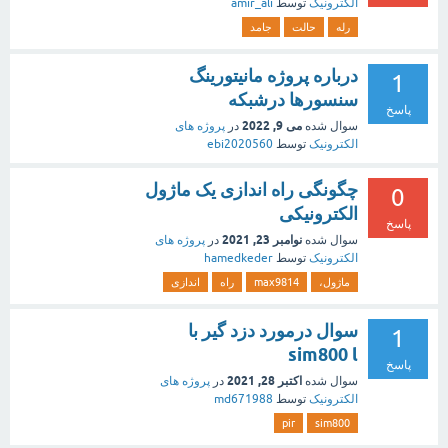
الکترونیک
توسط
amir_ali
رله
حالت
جامد
درباره پروژه مانیتورینگ
1
سنسورها درشبکه
پاسخ
می 9, 2022
سوال شده
در
پروژه های
الکترونیک
توسط
ebi2020560
چگونگی راه اندازی یک ماژول
0
الکترونیکی
پاسخ
نوامبر 23, 2021
سوال شده
در
پروژه های
الکترونیک
توسط
hamedkeder
ماژول،
max9814
راه
اندازی
سوال درمورد دزد گیر با
1
sim800 l
پاسخ
اکتبر 28, 2021
سوال شده
در
پروژه های
الکترونیک
توسط
md671988
pir
sim800