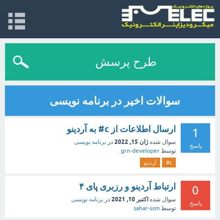
طرح پرسش
سوالات اخیر در برنامه نویسی
ارسال اطلاعات از c# به آردینو
1
ژان 15, 2022
سوال شده
در
برنامه نویسی
پاسخ
توسط
grn-developer
c#
آردینو
ارتباط آردینو و رزبری پای ۴
0
اکتبر 10, 2021
سوال شده
در
برنامه نویسی
پاسخ
توسط
sahar-ssm