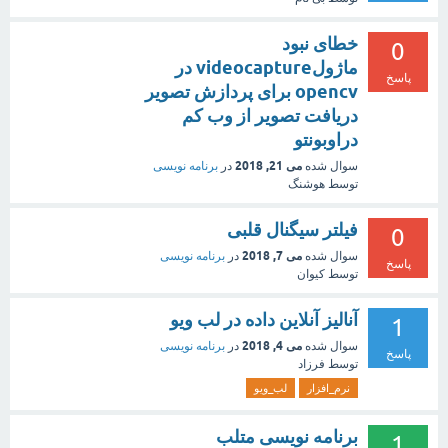
خطای نبود
0
ماژولvideocapture در
پاسخ
opencv برای پردازش تصویر
دریافت تصویر از وب کم
دراوبونتو
می 21, 2018
سوال شده
در
برنامه نویسی
توسط
هوشنگ
فیلتر سیگنال قلبی
0
می 7, 2018
سوال شده
در
برنامه نویسی
پاسخ
توسط
کیوان
آنالیز آنلاین داده در لب ویو
1
می 4, 2018
سوال شده
در
برنامه نویسی
پاسخ
توسط
فرزاد
نرم_افزار
لب_ویو
برنامه نویسی متلب
1