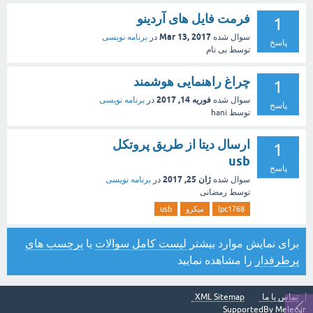
فرمت فایل های آردینو
1
Mar 13, 2017
سوال شده
در
برنامه نویسی
پاسخ
توسط
بی نام
چراغ راهنمایی هوشمند
1
فوریه 14, 2017
سوال شده
در
برنامه نویسی
پاسخ
توسط
hani
ارسال دیتا از طریق پروتکل
1
usb
پاسخ
ژان 25, 2017
سوال شده
در
برنامه نویسی
توسط
رمضانی
lpc1768
میکرو
usb
برای نمایش موارد بیشتر
لیست کامل سوالات
یا
برچسب های
پرطرفدار
را مشاهده نمایید
تماس با ما
XML Sitemap
SupportedBy
Melec.ir