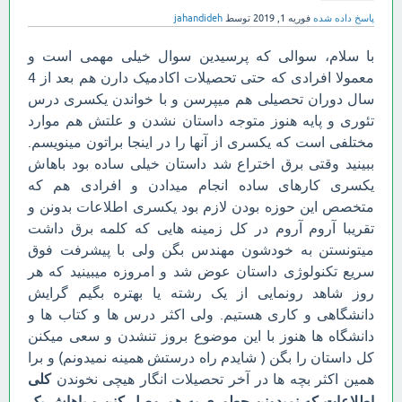
پاسخ داده شده
فوریه 1, 2019
توسط
jahandideh
با سلام، سوالی که پرسیدین سوال خیلی مهمی است و
معمولا افرادی که حتی تحصیلات اکادمیک دارن هم بعد از 4
سال دوران تحصیلی هم میپرسن و با خواندن یکسری درس
تئوری و پایه هنوز متوجه داستان نشدن و علتش هم موارد
مختلفی است که یکسری از آنها را در اینجا براتون مینویسم.
ببینید وقتی برق اختراع شد داستان خیلی ساده بود باهاش
یکسری کارهای ساده انجام میدادن و افرادی هم که
متخصص این حوزه بودن لازم بود یکسری اطلاعات بدونن و
تقریبا آروم آروم در کل زمینه هایی که کلمه برق داشت
میتونستن به خودشون مهندس بگن ولی با پیشرفت فوق
سریع تکنولوژی داستان عوض شد و امروزه میبینید که هر
روز شاهد رونمایی از یک رشته یا بهتره بگیم گرایش
دانشگاهی و کاری هستیم. ولی اکثر درس ها و کتاب ها و
دانشگاه ها هنوز با این موضوع بروز تنشدن و سعی میکنن
کل داستان را بگن ( شایدم راه درستش همینه نمیدونم) و برا
همین اکثر بچه ها در آخر تحصیلات انگار هیچی نخوندن
کلی
اطلاعات که نمیدونن چطوری به هم وصل کنن و باهاش یک