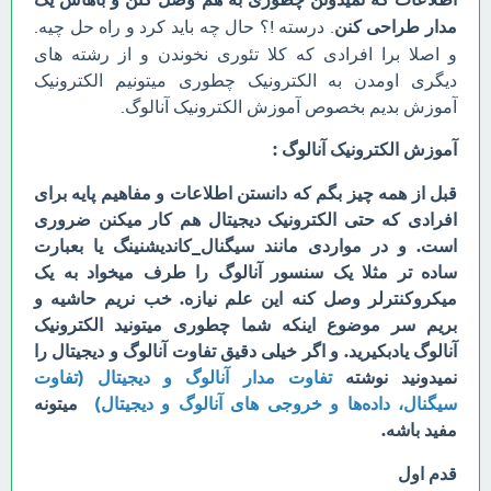
مدار طراحی کنن
. درسته !؟ حال چه باید کرد و راه حل چیه.
و اصلا برا افرادی که کلا تئوری نخوندن و از رشته های
دیگری اومدن به الکترونیک چطوری میتونیم الکترونیک
آموزش بدیم بخصوص آموزش الکترونیک آنالوگ.
آموزش الکترونیک آنالوگ :
قبل از همه چیز بگم که دانستن اطلاعات و مفاهیم پایه برای
افرادی که حتی الکترونیک دیجیتال هم کار میکنن ضروری
است. و در مواردی مانند سیگنال_کاندیشنینگ یا بعبارت
ساده تر مثلا یک سنسور آنالوگ را طرف میخواد به یک
میکروکنترلر وصل کنه این علم نیازه. خب نریم حاشیه و
بریم سر موضوع اینکه شما چطوری میتونید الکترونیک
آنالوگ یادبکیرید. و اگر خیلی دقیق تفاوت آنالوگ و دیجیتال را
نمیدونید نوشته
تفاوت مدار آنالوگ و دیجیتال (تفاوت
سیگنال، داده‌ها و خروجی‌ های آنالوگ و دیجیتال)
میتونه
مفید باشه.
قدم اول