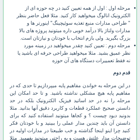
مرحله اول : اول از همه تعیین کنید در چه حوزه ای از
الکترونیک انالوگ میخواهید کار کنید. مثلا فعل حاضر بنظر
" طراحی مدارات منبع تغذیه سوئیچینگ" اینورتر ها و
مدارات ولتاژ بالا درآمد خوبی داره میتونید پروژه های بالا
بزرگ بگیرید. ولی بازم انتخاب با خودتان و نیازتان است.
مرحله دوم : تعیین کنید چقدر میخواهید در زمینه مورد
نظر عمیق بشید. مثلا میخواهید طراحی حرفه ای باشید یا
نه فقط تعمییرات دستگاه های آن حوزه
قدم دوم
در این مرحله به خواندن مفاهیم پایه میپردازیم تا حدی که در
مفاهیم پایه هیچ مشکلی نداشته باشید. و تا حد امکان این
مرحله را نه در حد اساتید فیزیک الکترونیک بلکه در حد
دانستن صحیح عملکرد قطعات و کاربرد دقیق آنها بدانید. مثلا
بدونید دیود چیست ؟ و کجاها میتونید استفاده کنید که برای
دانستن آن باید چندین مدار عملی را ببینید و با خودتان فکر
کنید چرا اینو اینجا گذاشته و خب طبیعتا در مدارات اولیه در
توضیحات مدار علتش هست و به راحتی میتونید بفهمید. مثلا