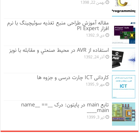
بهمن 22, 1398
مقاله آموزش طراحی منبع تغذیه سوئیچینگ با نرم
افزار PI Expert
دی 9, 1392
اﺳﺘﻔﺎده از AVR در ﻣﺤﻴﻂ ﺻﻨﻌﺘﻲ و ﻣﻘﺎﺑﻠﻪ ﺑﺎ ﻧﻮﻳﺰ
آذر 24, 1392
کاردانی ICT چارت درسی و جزوه ها
مهر 9, 1395
تابع main در پایتون: درک __name__ ==
__main__
تیر 3, 1399