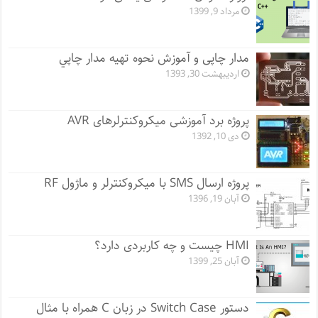
مرداد 9, 1399
مدار چاپی و آموزش نحوه تهیه مدار چاپي
اردیبهشت 30, 1393
پروژه برد آموزشی میکروکنترلرهای AVR
دی 10, 1392
پروژه ارسال SMS با میکروکنترلر و ماژول RF
آبان 19, 1396
HMI چیست و چه کاربردی دارد؟
آبان 25, 1399
دستور Switch Case در زبان C همراه با مثال