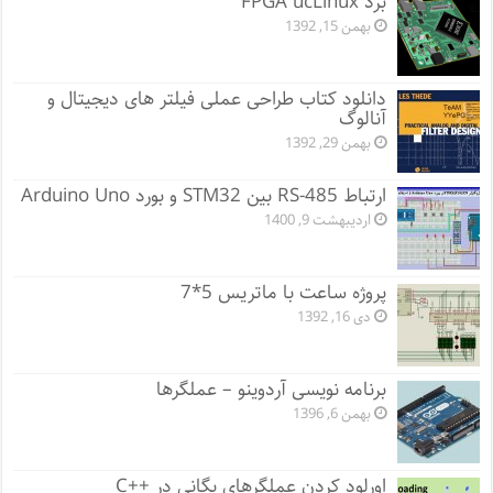
برد FPGA ucLinux
بهمن 15, 1392
دانلود کتاب طراحی عملی فیلتر های دیجیتال و
آنالوگ
بهمن 29, 1392
ارتباط RS-485 بین STM32 و بورد Arduino Uno
اردیبهشت 9, 1400
پروژه ساعت با ماتریس 5*7
دی 16, 1392
برنامه نویسی آردوینو – عملگرها
بهمن 6, 1396
اورلود کردن عملگرهای یگانی در ++C