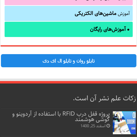
ماشین‌های الکتریکی
آموزش
آموزش‌های رایگان
●
تابلو روان و تابلو ال ای دی
زکات علم نشر آن است.
پروژه قفل‌ درب RFID با استفاده از آردوینو و
گوشی هوشمند
اسفند 25, 1400