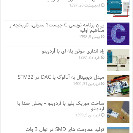
اردیبهشت 28, 1397
زبان برنامه نویسی C چیست؟ معرفی، تاریخچه و
مفاهیم اولیه
بهمن 5, 1398
راه اندازی موتور پله ای با آردوینو
خرداد 8, 1397
مبدل دیجیتال به آنالوگ یا DAC در STM32
فروردین 31, 1400
ساخت موزیک پلیر با آردوینو – پخش صدا با
آردوینو
فروردین 5, 1399
تولید مقاومت های SMD در توان 3 وات