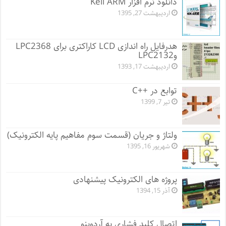
دانلود نرم افزار Keil ARM
اردیبهشت 27, 1395
هدرفایل راه اندازی LCD کاراکتری برای LPC2368
وLPC2132
اردیبهشت 17, 1393
توابع در ++C
تیر 7, 1399
ولتاژ و جریان (قسمت سوم مفاهیم پایه الکترونیک)
شهریور 16, 1395
پروژه های الکترونیک پیشنهادی
آذر 15, 1394
اتصال کلید فشاری به آردوینو