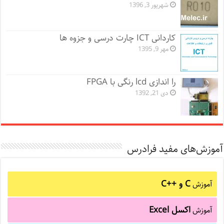
شهریور 3, 1396
کاردانی ICT چارت درسی و جزوه ها
مهر 9, 1395
را اندازی lcd رنگی با FPGA
دی 21, 1392
آموزش‌های مفید فرادرس
C و C++‎
آموزش
اکسل Excel
آموزش