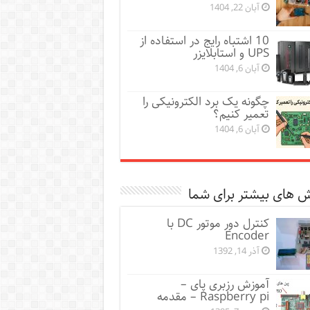
آبان 22, 1404
10 اشتباه رایج در استفاده از
UPS و استابلایزر
آبان 6, 1404
چگونه یک برد الکترونیکی را
تعمیر کنیم؟
آبان 6, 1404
 های بیشتر برای شما
کنترل دور موتور DC با
Encoder
آذر 14, 1392
آموزش رزبری پای –
Raspberry pi – مقدمه