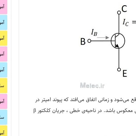
آم
آم
آم
آم
آم
سا
 می‌شود و زمانی اتفاق می‌افتد که پیوند امیتر در
آم
بایاس مستقیم و پیوند کلکتور در بایاس معکوس باشد. در ناحیه‌ی خطی ، جریان کلکتور β
سا
آم