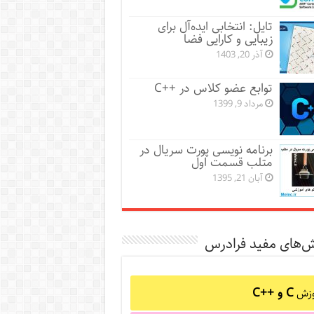
تایل: انتخابی ایده‌آل برای
زیبایی و کارایی فضا
آذر 20, 1403
توابع عضو کلاس در ++C
مرداد 9, 1399
برنامه نویسی پورت سریال در
متلب قسمت اول
آبان 21, 1395
ش‌های مفید فرادرس
C و C++‎
وزش