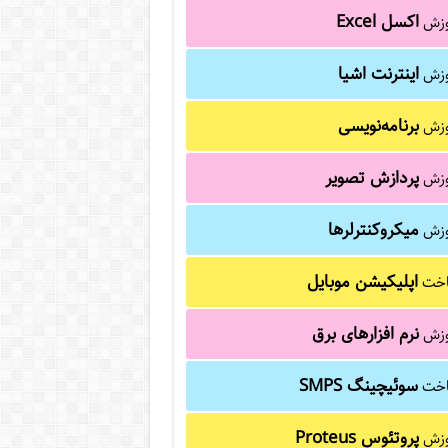
اکسل Excel
وزش
اینترنت اشیا
وزش
برنامه‌نویسی
وزش
پردازش تصویر
وزش
میکروکنترلرها
وزش
اپلیکیشن موبایل
خت
نرم افزارهای برق
وزش
سوئیچینگ SMPS
خت
پروتئوس Proteus
وزش