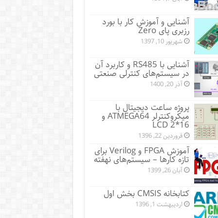
آشنایی و آموزش کار با بورد
رزبری پای Zero
شهریور 10, 1397
آشنایی با RS485 و کاربرد آن
در سیستم‌‌های کنترلی صنعتی
آذر 20, 1400
پروژه ساعت دیجیتال با
میکروکنترلر ATMEGA64 و
LCD 2*16
فروردین 22, 1396
آموزش FPGA و Verilog برای
تازه کارها – سیستم‌‌های نهفته
آبان 26, 1399
کتابخانه CMSIS بخش اول
اردیبهشت 1, 1396