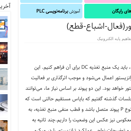
آخرین
ای رایگان
برنامه‌نویسی PLC
آموزش
ور(فعال-اشباع-قطع)
اهیم پایه الکترونیک
برای آن‌که یک ترانزیستور بتواند کار کند، باید یک منبع تغذیه DC برای آن فراهم کنیم. این
ه‌ی DC در واقع به دو پیوند P-N ترانزیستور اعمال می‌شود و موجب اثرگذاری بر فعالیت
ور خواهد بود. این دو پیوند بر اساس نیاز ما، می‌توانند
لسات گذشته گفتیم که بایاس مستقیم حالتی است که
قطب مثبت منبع تغذیه به نیمه هادی نوع P پیوند متصل باشد و قطب منفی منبع تغذیه، به
حالت بایاس معکوس نیز عکس این وضعیت را داریم.چند ثانیه به
و توضیحات نواحی عملکرد ترانزیستور را در میکرو