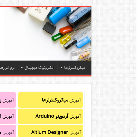
میکروکنترلرها
الکترونیک دیجیتال
نرم افزارها
میکروکنترلرها
پا
آموزش
آموزش
آردوینو Arduino
ا
آموزش
آموزش
Altium Designer
م
آموزش
آموزش