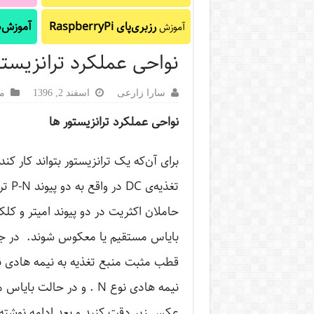
رزبری‌پای RaspberryPi
آموزش‌ه
آموزش
نواحی عملکرد ترانزیست
سارا زارعی
اسفند 2, 1396
مف
نواحی عملکرد ترانزیستور ها
تغذی
حاملان اکثریت در دو پیوند امیتر و کلکت
بایاس مستقیم یا معکوس شوند. در ج
نیمه هادی نوع N . و در 
عکس زیر دقت کنید و بعد ادامه نوشته 