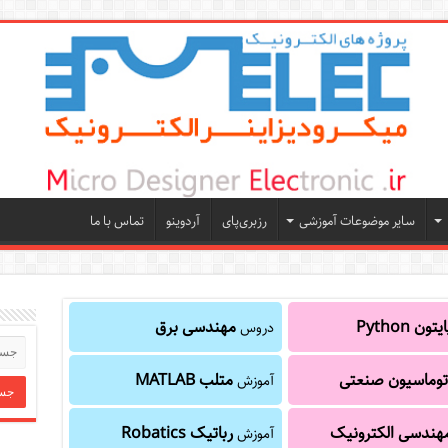
سایر موضوعات آموزشی
رزبری‌پای
آردوینو
تماس با ما
یتون Python
مهندسی برق
دروس
توماسیون صنعتی
متلب MATLAB
آموزش
هندسی الکترونیک
رباتیک Robatics
آموزش