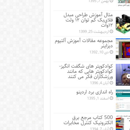
بهمن 7, 1395
مثال آموزش طراحی مبدل
فلای‌بک کم توان ۱۲ ولت
۱۲‌وات
اردیبهشت 25, 1399
مجموعه مقالات آموزش آلتیوم
دیزاینر
دی 10, 1392
کوادکوپتر های شگفت انگیز-
کوادکوپتر هایی که مانند
ورزشکاران فکر می کنند
آبان 4, 1396
راه اندازی برد اردینو
اسفند 1, 1395
500 کتاب مرجع برق
الکترونیک کنترل مخابرات
آبان 7, 1394