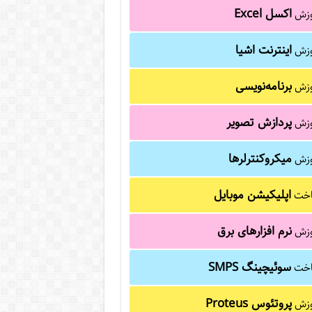
اکسل Excel
وزش
اینترنت اشیا
وزش
برنامه‌نویسی
وزش
پردازش تصویر
وزش
میکروکنترلرها
وزش
اپلیکیشن موبایل
خت
نرم افزارهای برق
وزش
سوئیچینگ SMPS
خت
پروتئوس Proteus
وزش