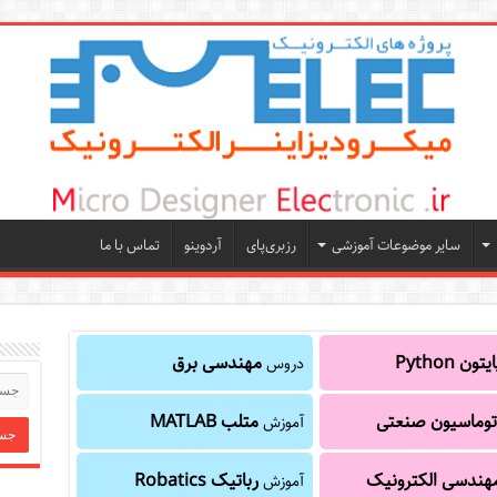
سایر موضوعات آموزشی
رزبری‌پای
آردوینو
تماس با ما
یتون Python
مهندسی برق
دروس
توماسیون صنعتی
متلب MATLAB
آموزش
هندسی الکترونیک
رباتیک Robatics
آموزش