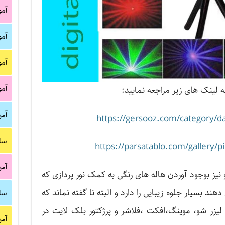
آم
آم
آم
آم
ه لینک های زیر مراجعه نمایید:
آم
https://gersooz.com/category/da
سا
https://parsatablo.com/gallery/p
آم
یز بوجود آوردن هاله های رنگی به کمک نور پردازی که
د بسیار جلوه زیبایی را دارد و البته نا گفته نماند که
سا
ل لیزر شو، موینگ،افکت ،فلاشر و پرژکتور بلک لایت در
آم