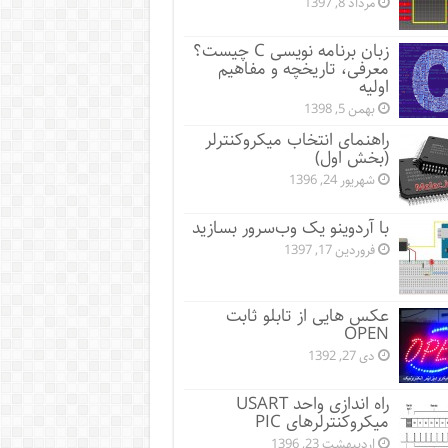
مرداد 8, 1397
زبان برنامه نویسی C چیست؟
معرفی، تاریخچه و مفاهیم
اولیه
بهمن 5, 1398
راهنمای انتخاب میکروکنترلر
(بخش اول)
شهریور 24, 1396
با آردوینو یک وب‌سرور بسازید
فروردین 17, 1397
عکس هایی از تابلو ثابت
OPEN
دی 27, 1392
راه اندازی واحد USART
میکروکنترلرهای PIC
اردیبهشت 23, 1396