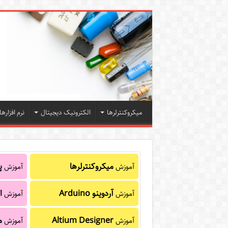
میکروکنترلرها
الکترونیک دیجیتال
نرم افزارها
میکروکنترلرها
پا
آموزش
آموزش
آردوینو Arduino
ا
آموزش
آموزش
Altium Designer
م
آموزش
آموزش