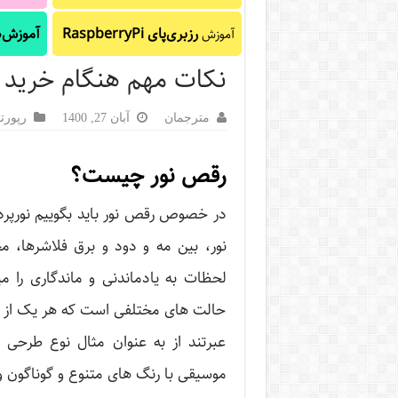
رزبری‌پای RaspberryPi
آموزش‌ه
آموزش
نکات مهم هنگام خرید 
مترجمان
آبان 27, 1400
رپورتا
رقص نور چیست؟
در خصوص رقص نور باید بگوییم نورپرد
نور، بین مه و دود و برق فلاشرها، م
لحظات به یادماندنی و ماندگاری را می
حالت های مختلفی است که هر یک از آن 
عبرتند از به عنوان مثال نوع طرحی ک
موسیقی با رنگ های متنوع و گوناگون 