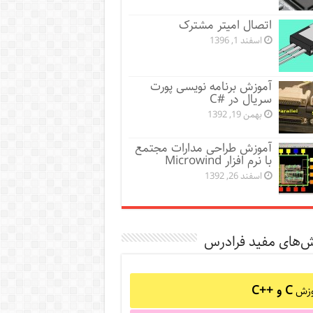
اتصال امیتر مشترک
اسفند 1, 1396
آموزش برنامه نویسی پورت
سریال در #C
بهمن 19, 1392
آموزش طراحی مدارات مجتمع
با نرم افزار Microwind
اسفند 26, 1392
ش‌های مفید فرادرس
C و C++‎
وزش