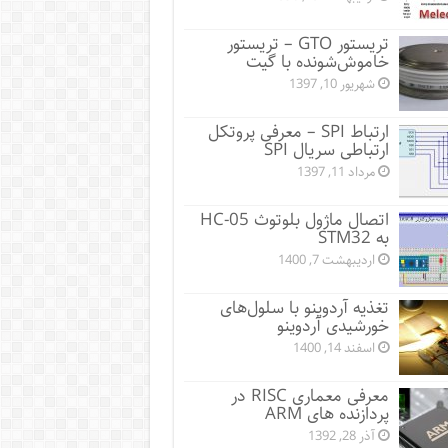
تریستور GTO – تریستور
خاموش‌شونده با گیت
شهریور 10, 1397
ارتباط SPI – معرفی پروتکل
ارتباطی سریال SPI
مرداد 11, 1397
اتصال ماژول بلوتوث HC-05
به STM32
اردیبهشت 7, 1400
تغذیه آردوینو با سلول‌های
خورشیدی آردوینو
اسفند 14, 1400
معرفی معماری RISC در
پردازنده های ARM
آذر 28, 1392