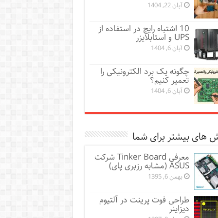
آبان 22, 1404
10 اشتباه رایج در استفاده از
UPS و استابلایزر
آبان 6, 1404
چگونه یک برد الکترونیکی را
تعمیر کنیم؟
آبان 6, 1404
 های بیشتر برای شما
معرفی Tinker Board شرکت
ASUS (مشابه رزبری پای)
بهمن 6, 1395
طراحی فوت پرینت در آلتیوم
دیزاینر