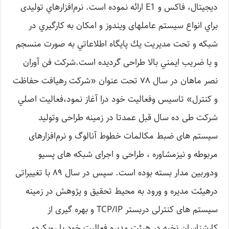
دیجیتال، فاکس و E1 ارائه نموده است. نرم‌افزارهاي تولیدی
براي انواع سيستم‌ عاملهای ويندوز و امكان به كارگيري در
شبكه و تحت مديريت يك پايگاه اطلاعاتي به صورت منسجم
و با ضريب ايمني بالا طراحی گردیده است.شركت فن آوران
نصر ماهان در سال‌ ۷۸ تحت عنوان «شركت رهیافت حفاظت
و کنترل» تاسیس وفعالیت خود درا آغاز نمود،فعاليت اصلي
شركت طی ده سال قبل عمدتا در زمينه طراحی وتوليد
سیستم های ضبط مکالمات خطوط آنالوگ و نرم‌افزارهای
مربوطه و نیزمشاوره ، طراحی و اجرای شبکه های پسیو
ودوربین مدار بسته بوده است. سپس در سال‌ ۸۹ با تغییراتی
درهیئت مدیره و ورود به محیط تحقیق و پژوهش در زمینه
سیستم های کنترلی دربستر TCP/IP و بهره گیری از
کارشناسان نخبه در هیئت مدیره فعالیت خود با رویکردی