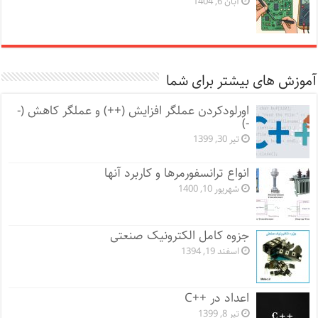
آبان 6, 1404
آموزش های بیشتر برای شما
اورلودکردن عملگر افزایش (++) و عملگر کاهش (-
-)
تیر 30, 1399
انواع ترانسفورمرها و کاربرد آنها
شهریور 10, 1400
جزوه کامل الکترونیک صنعتی
اسفند 19, 1394
اعداد در ++C
تیر 8, 1399