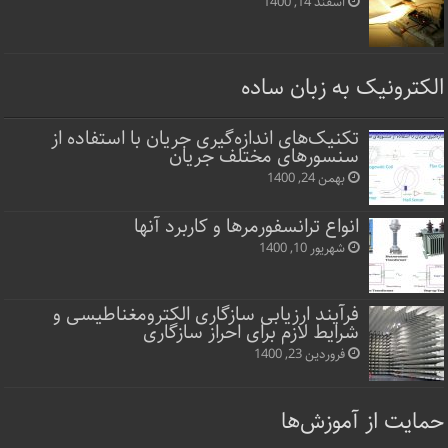
اسفند 14, 1400
الکترونیک به زبان ساده
تکنیک‌های اندازه‌گیری جریان با استفاده از
سنسورهای مختلف جریان
بهمن 24, 1400
انواع ترانسفورمرها و کاربرد آنها
شهریور 10, 1400
فرآیند ارزیابی سازگاری الکترومغناطیسی و
شرایط لازم برای احراز سازگاری
فروردین 23, 1400
حمایت از آموزش‌ها