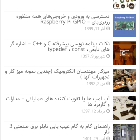
دسترسی به ورودی و خروجی‌های همه منظوره
رزبری‌پای – Raspberry Pi GPIO
آذر 11, 1399
نکات برنامه نویسی پیشرفته C و ++C – اشاره گر
های تابعی، typedef ، const
شهریور 9, 1397
میزکار مهندسان الکترونیک (چندین نمونه میز کار و
تجهیزات آنها )
دی 2, 1392
آپ امپ ها یا تقویت کننده های عملیاتی – مدارات
و کاربرد ها
مرداد 12, 1397
راهنمای گام به گام عیب یابی تابلو برق صنعتی 3
فاز
آبان 29, 1401