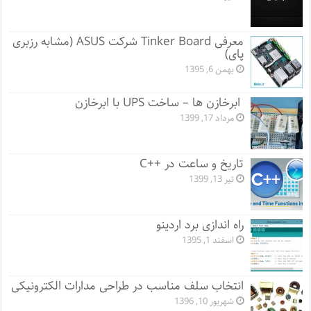
معرفی Tinker Board شرکت ASUS (مشابه رزبری
پای)
بهمن 6, 1395
ابرخازن ها – ساخت UPS با ابرخازن
مرداد 17, 1399
تاریخ و ساعت در ++C
تیر 13, 1399
راه اندازی برد اردینو
اسفند 1, 1395
انتخاب سلف مناسب در طراحی مدارات الکترونیکی
شهریور 10, 1396