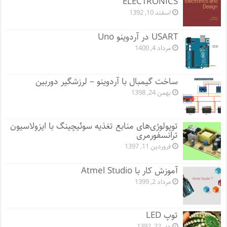
ELECTRONICS
اسفند 10, 1392
USART در آردوینو Uno
مرداد 4, 1400
ساخت گیمبال با آردوینو – لرزشگیر دوربین
بهمن 24, 1398
توپولوژی‌های منابع تغذیه سوئیچینگ با ایزولاسیون
ترانسفورمری
فروردین 11, 1397
آموزش کار با Atmel Studio
مرداد 2, 1399
توپ LED
دی 22, 1392