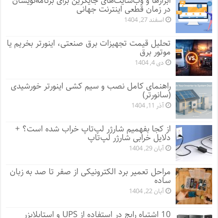
ابزارها و وب‌سایت‌های جایگزین برای برنامه‌نویسان
در زمان قطعی اینترنت جهانی
اسفند 27, 1404
تحلیل قیمت تجهیزات برق صنعتی، اینورتر بخریم یا
موتور برق
دی 4, 1404
راهنمای کامل نصب و سیم کشی اینورتر خورشیدی
(سانورتر)
آذر 11, 1404
از کجا بفهمیم شارژر لپ‌تاپ خراب شده است؟ +
دلایل خرابی شارژر لپ‌تاپ
آبان 29, 1404
مراحل تعمیر برد الکترونیکی از صفر تا صد به زبان
ساده
آبان 22, 1404
10 اشتباه رایج در استفاده از UPS و استابلایزر