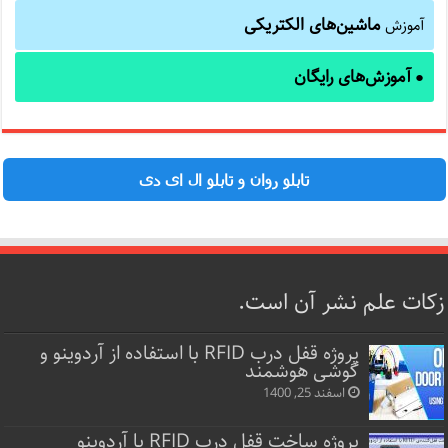
ماشین‌های الکتریکی
آموزش
آموزش‌های رایگان
●
تابلو روان و تابلو ال ای دی
زکات علم نشر آن است.
پروژه قفل‌ درب RFID با استفاده از آردوینو و
گوشی هوشمند
اسفند 25, 1400
پروژه ساخت قفل‌ درب RFID با آردوینو