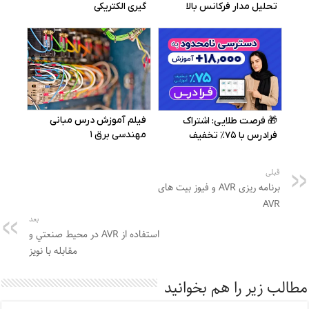
قبلی
برنامه ریزی AVR و فیوز بیت های
AVR
بعد
اﺳﺘﻔﺎده از AVR در ﻣﺤﻴﻂ ﺻﻨﻌﺘﻲ و
ﻣﻘﺎﺑﻠﻪ ﺑﺎ ﻧﻮﻳﺰ
مطالب زیر را هم بخوانید