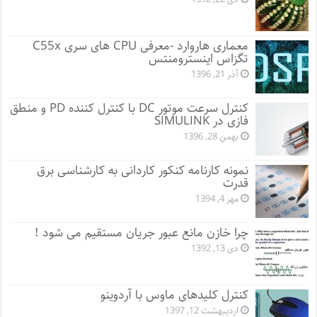
معماری هاروارد -معرفی CPU های سری C55x
تگزاس اینسترومنتس
آذر 21, 1396
کنترل سرعت موتور DC با کنترل کننده PD و منطق
فازی در SIMULINK
بهمن 28, 1396
نمونه کارنامه کنکور کاردانی به کارشناسی برق
قدرت
مهر 4, 1394
چرا خازن مانع عبور جریان مستقیم می شود !
دی 13, 1392
کنترل کلیدهای ماوس با آردوینو
اردیبهشت 12, 1397